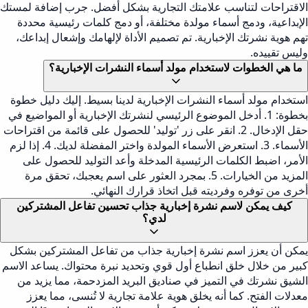
الاقتراحات لتناسب علامتك التجارية بشكل أفضل. جرب إضافة لمستك
الإبداعية، ودمج أسماء مولدة مختلفة، أو دمج كلمات رئيسية محددة
تهم هوية نشرتك الإخبارية. تم تصميم الأداة لإلهامك وإشعال إبداعك،
وليس تقييده.
ما هي الخطوات لاستخدام مولد أسماء النشرات الإخبارية؟
استخدام مولد أسماء النشرات الإخبارية لدينا بسيط. إليك دليل خطوة
بخطوة: 1. أدخل الموضوع الرئيسي لنشرتك الإخبارية أو المواضيع في
حقل الإدخال. 2. انقر على زر 'توليد' للحصول على قائمة من اقتراحات
الأسماء. 3. استعرض الأسماء المولدة واختر المفضلة لديك. 4. إذا لزم
الأمر، اضبط الكلمات الرئيسية المدخلة وأعد التوليد للحصول على
المزيد من الخيارات. 5. بمجرد العثور على اسم يعجبك، تحقق مرة
أخرى من توفره وفرديته قبل اتخاذ قرارك النهائي.
كيف يمكن لاسم نشرة إخبارية جذاب تحسين تفاعل المشتركين
لدي؟
يمكن أن يعزز اسم نشرة إخبارية جذاب من تفاعل المشتركين بشكل
كبير من خلال خلق انطباع أول قوي وتحديد نبرة محتواك. يساعد الاسم
الشيق نشرتك في التميز في صناديق البريد المزدحمة، مما يزيد من
معدلات الفتح. كما أنه يخلق هوية علامة تجارية لا تُنسى، مما يعزز