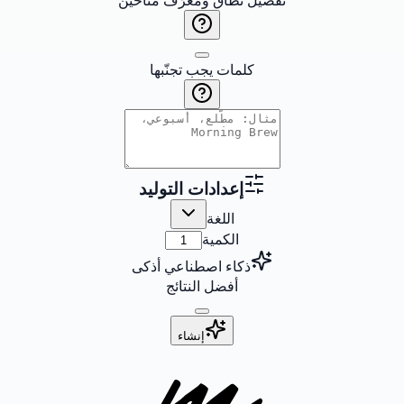
تفضيل نطاق ومعرّف متاحَين
كلمات يجب تجنّبها
إعدادات التوليد
اللغة
الكمية
ذكاء اصطناعي أذكى
أفضل النتائج
إنشاء