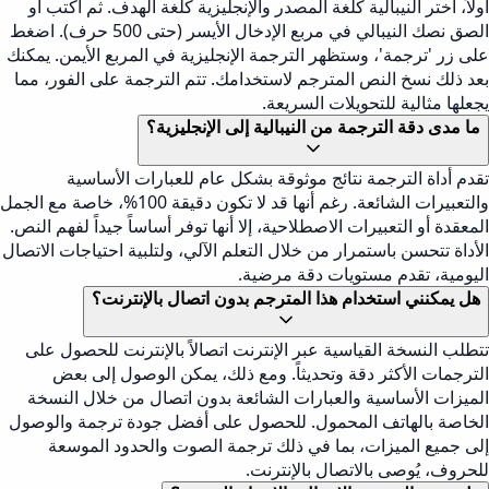
أولاً، اختر النيبالية كلغة المصدر والإنجليزية كلغة الهدف. ثم اكتب أو
الصق نصك النيبالي في مربع الإدخال الأيسر (حتى 500 حرف). اضغط
على زر 'ترجمة'، وستظهر الترجمة الإنجليزية في المربع الأيمن. يمكنك
بعد ذلك نسخ النص المترجم لاستخدامك. تتم الترجمة على الفور، مما
يجعلها مثالية للتحويلات السريعة.
ما مدى دقة الترجمة من النيبالية إلى الإنجليزية؟
تقدم أداة الترجمة نتائج موثوقة بشكل عام للعبارات الأساسية
والتعبيرات الشائعة. رغم أنها قد لا تكون دقيقة 100%، خاصة مع الجمل
المعقدة أو التعبيرات الاصطلاحية، إلا أنها توفر أساساً جيداً لفهم النص.
الأداة تتحسن باستمرار من خلال التعلم الآلي، ولتلبية احتياجات الاتصال
اليومية، تقدم مستويات دقة مرضية.
هل يمكنني استخدام هذا المترجم بدون اتصال بالإنترنت؟
تتطلب النسخة القياسية عبر الإنترنت اتصالاً بالإنترنت للحصول على
الترجمات الأكثر دقة وتحديثاً. ومع ذلك، يمكن الوصول إلى بعض
الميزات الأساسية والعبارات الشائعة بدون اتصال من خلال النسخة
الخاصة بالهاتف المحمول. للحصول على أفضل جودة ترجمة والوصول
إلى جميع الميزات، بما في ذلك ترجمة الصوت والحدود الموسعة
للحروف، يُوصى بالاتصال بالإنترنت.