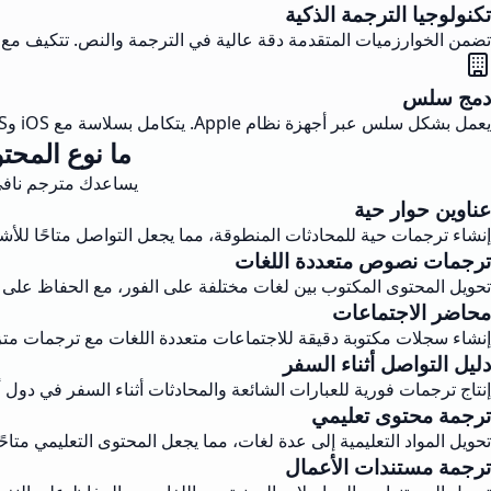
تكنولوجيا الترجمة الذكية
تضمن الخوارزميات المتقدمة دقة عالية في الترجمة والنص. تتكيف مع ا
دمج سلس
يعمل بشكل سلس عبر أجهزة نظام Apple. يتكامل بسلاسة مع iOS وmacOS وApple Vision Pro لتحقيق أداء متسق.
ما نوع المحت
يساعدك مترجم نافي 
عناوين حوار حية
إنشاء ترجمات حية للمحادثات المنطوقة، مما يجعل التواصل متاحًا لل
ترجمات نصوص متعددة اللغات
تحويل المحتوى المكتوب بين لغات مختلفة على الفور، مع الحفاظ على 
محاضر الاجتماعات
إنشاء سجلات مكتوبة دقيقة للاجتماعات متعددة اللغات مع ترجمات متز
دليل التواصل أثناء السفر
إنتاج ترجمات فورية للعبارات الشائعة والمحادثات أثناء السفر في دول أ
ترجمة محتوى تعليمي
تحويل المواد التعليمية إلى عدة لغات، مما يجعل المحتوى التعليمي متاحً
ترجمة مستندات الأعمال