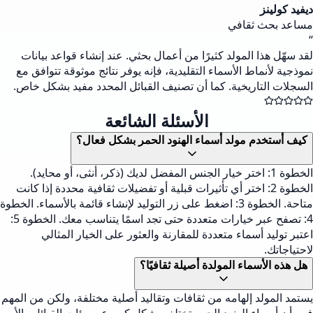
ديفيد كولينز
مساعد بحث ثقافي
“
لقد سهّل هذا المولد كثيرًا من أعمال بحثي. عند إنشاء قواعد بيانات
نموذجية لأنماط الأسماء التقليدية، فإنه يوفر نتائج موثوقة تتوافق مع
السجلات التاريخية. كما أن تصنيف القبائل المحدد مفيد بشكل خاص.
الأسئلة الشائعة
كيف أستخدم مولد أسماء الهنود الحمر بشكل فعال؟
الخطوة 1: اختر خيار الجنس المفضل لديك (ذكر، أنثى، أو محايد).
الخطوة 2: اختر أي تأثيرات قبلية أو تفضيلات ثقافية محددة إذا كانت
متاحة. الخطوة 3: اضغط على زر التوليد لإنشاء قائمة بالأسماء. الخطوة
4: تصفح عبر خيارات متعددة حتى تجد اسمًا يتناسب معك. الخطوة 5:
اعتبر توليد أسماء متعددة للمقارنة والعثور على الخيار المثالي
لاحتياجاتك.
هل هذه الأسماء المولدة أصيلة ثقافيًا؟
يستمد المولد إلهامه من ثقافات وتقاليد أصلية مختلفة، ولكن من المهم