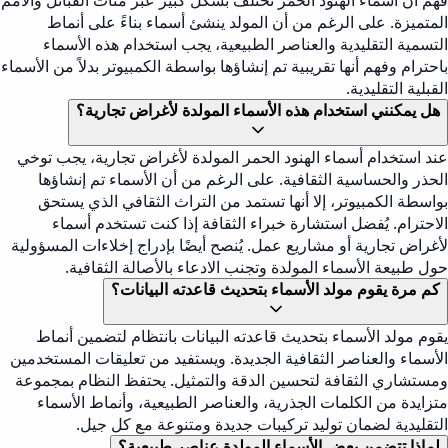
فهم أن أسماء الهنود الحمر تختلف بشكل كبير عبر مئات القبائل والأمم
المتميزة. على الرغم من أن المولد ينشئ أسماء بناءً على أنماط
التسمية التقليدية والعناصر الطبيعية، يجب استخدام هذه الأسماء
باحترام وفهم أنها تقريبية تم إنشاؤها بواسطة الكمبيوتر بدلاً من الأسماء
القبلية التقليدية.
هل يمكنني استخدام هذه الأسماء المولدة لأغراض تجارية؟
عند استخدام أسماء الهنود الحمر المولدة لأغراض تجارية، يجب توخي
الحذر والحساسية الثقافية. على الرغم من أن الأسماء تم إنشاؤها
بواسطة الكمبيوتر، إلا أنها تستمد من التراث الثقافي الذي يستحق
الاحترام. يُفضل استشارة خبراء الثقافة إذا كنت تستخدم أسماء
لأغراض تجارية أو مشاريع عمل. يُنصح أيضًا بإدراج إخلاءات المسؤولية
حول طبيعة الأسماء المولدة وتجنب الادعاء بالأصالة الثقافية.
كم مرة يقوم مولد الأسماء بتحديث قاعدته البيانات؟
يقوم مولد الأسماء بتحديث قاعدته البيانات بانتظام لتضمين أنماط
الأسماء والعناصر الثقافية الجديدة. ويستفيد من تعليقات المستخدمين
ومستشاري الثقافة لتحسين الدقة والتمثيل. يحتفظ النظام بمجموعة
متزايدة من الكلمات الجذرية، والعناصر الطبيعية، وأنماط الأسماء
التقليدية لضمان توليد تركيبات جديدة ومتنوعة مع كل جيل.
لماذا تتضمن بعض الأسماء المولدة عناصر طبيعية؟