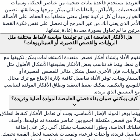
الفريدة. يستخدم قاعدة بيانات ضخمة من عناصر الحبكة، وسمات
الشخصيات، والأماكن، والتقلبات التي يمكن مزجها ومطابقتها. تضمن
الخوارزمية أن كل تركيبة تجعل معنى منطقياً مع الحفاظ على الأصالة.
الأمر الذي يعني أنك من غير المرجح أن تحصل على نفس فكرة القصة
مرتين ما لم تحاول بصورة محددة إعادة إنشائها.
هل الأفكار الغامضة التي تم توليدها مناسبة لأنماط مختلفة مثل
الروايات، والقصص القصيرة، أو السيناريوهات؟
تقوم الأداة بإنشاء أفكار قصص متعددة الاستخدامات يمكن تكييفها مع
أي نمط. بينما قد تناسب بعض الأفكار بطبيعتها الأشكال الأطول مثل
الروايات، فإن الأخرى تعمل بشكل مثالي للقصص القصيرة أو
السيناريوهات. توفر الأداة تفاصيل كافية لإثارة الإبداع مع ترك مجال
للتوسع والتكيف. يمكنك ضبط التعقيد ونطاق الأفكار المولدة لتتناسب
مع التنسيق الذي تريده.
كيف يمكنني ضمان بقاء قصتي الغامضة المولدة أصلية وفريدة؟
بينما يوفر المولد الإطار الأساسي، يجب أن تعامل الأفكار كنقاط انطلاق
بدلاً من قصص مكتملة. اجمع بين عناصر متعددة تم توليدها، وأضف
تقلباتك الخاصة، وطوّر الشخصيات بشكل أكبر. ركز على إضافة
تفاصيل فريدة، وأحداث فرعية، ولمسات شخصية لجعل القصة تخصك.