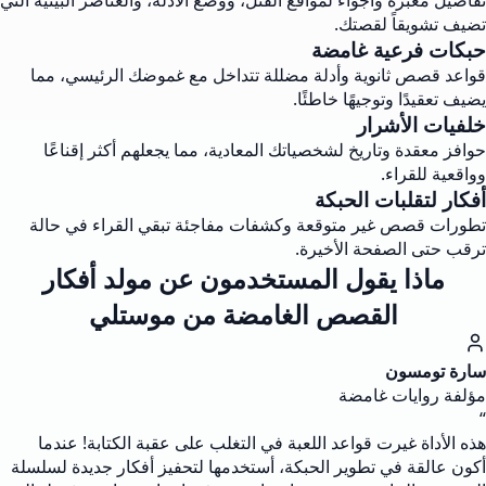
تفاصيل معبرة وأجواء لمواقع القتل، ووضع الأدلة، والعناصر البيئية التي
تضيف تشويقاً لقصتك.
حبكات فرعية غامضة
قواعد قصص ثانوية وأدلة مضللة تتداخل مع غموضك الرئيسي، مما
يضيف تعقيدًا وتوجيهًا خاطئًا.
خلفيات الأشرار
حوافز معقدة وتاريخ لشخصياتك المعادية، مما يجعلهم أكثر إقناعًا
وواقعية للقراء.
أفكار لتقلبات الحبكة
تطورات قصص غير متوقعة وكشفات مفاجئة تبقي القراء في حالة
ترقب حتى الصفحة الأخيرة.
ماذا يقول المستخدمون عن مولد أفكار
القصص الغامضة من موستلي
سارة تومسون
مؤلفة روايات غامضة
“
هذه الأداة غيرت قواعد اللعبة في التغلب على عقبة الكتابة! عندما
أكون عالقة في تطوير الحبكة، أستخدمها لتحفيز أفكار جديدة لسلسلة