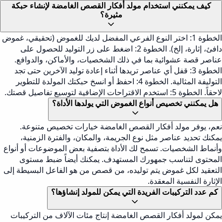
كيف يمكنني استخدام مولد أفكار القصص الغامضة لإنشاء حبكة
مثيرة؟
الخطوة 1: اختر النوع الفرعي المفضل لديك للغموض (تحقيقي، غموض
دافئ، إثارة، إلخ). الخطوة 2: اضغط على زر التوليد للحصول على
عناصر قصة عشوائية بما في ذلك الشخصيات، والأماكن، والدوافع.
الخطوة 3: قفل أي عناصر تريدها أثناء إعادة توليد الآخرين حتى تجد
التوليفة المثالية. الخطوة 4: احفظ أو انسخ حبكتك المولدة للتطوير
لاحقاً. الخطوة 5: استخدم الاقتراحات الإضافية لتوسيع تفاصيل قصتك.
هل يمكنني تخصيص أنواع الغموض التي يولدها الأداة؟
نعم، يوفر مولد أفكار القصص الغامضة خيارات تخصيص متنوعة.
يمكنك تحديد عناصر مثل نوع الجريمة، والمكان، والفترة الزمنية،
وأنماط الشخصيات. تسمح لك الأداة بتصفية بعض الموضوعات أو أنواع
المحتوى لتناسب جمهورك المستهدف. يمكنك أيضاً ضبط مستوى
التعقيد لكل غموض يتم توليده، من قصص من هو الفاعل البسيطة إلى
الإثارة النفسية المعقدة.
كم عدد التركيبات الفريدة التي يمكن للمولد إنشاؤها؟
يمكن لمولد أفكار القصص الغامضة إنتاج مئات الآلاف من التركيبات