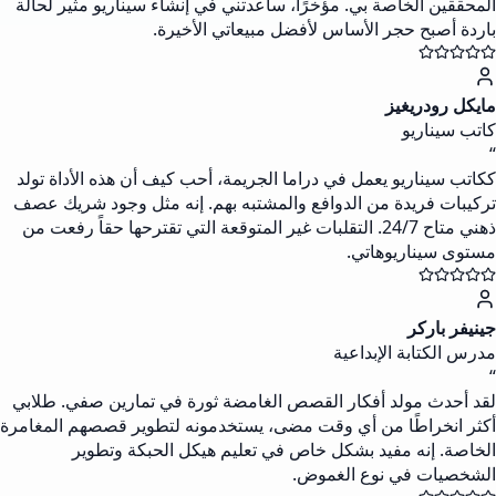
المحققين الخاصة بي. مؤخرًا، ساعدتني في إنشاء سيناريو مثير لحالة
باردة أصبح حجر الأساس لأفضل مبيعاتي الأخيرة.
مايكل رودريغيز
كاتب سيناريو
“
ككاتب سيناريو يعمل في دراما الجريمة، أحب كيف أن هذه الأداة تولد
تركيبات فريدة من الدوافع والمشتبه بهم. إنه مثل وجود شريك عصف
ذهني متاح 24/7. التقلبات غير المتوقعة التي تقترحها حقاً رفعت من
مستوى سيناريوهاتي.
جينيفر باركر
مدرس الكتابة الإبداعية
“
لقد أحدث مولد أفكار القصص الغامضة ثورة في تمارين صفي. طلابي
أكثر انخراطًا من أي وقت مضى، يستخدمونه لتطوير قصصهم المغامرة
الخاصة. إنه مفيد بشكل خاص في تعليم هيكل الحبكة وتطوير
الشخصيات في نوع الغموض.