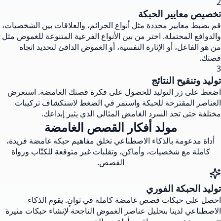
2
تخصيص معايير الحبكة
قم بضبط معايير محددة مثل أنواع الجرائم، والعلاقات بين الشخصيات،
والدوافع المحتملة. اختر من بين الأنواع الفرعية المتنوعة للغموض مثل
من هو الفاعل، أو الإثارة النفسية، أو الغموض الدافئ لتحديد اتجاه
قصتك.
3
توليد وتنقيح النتائج
اضغط على زر التوليد للحصول على فكرة قصتك الغامضة. استعرض
العناصر المقترحة للحبكة واستمر في الضغط لاستكشاف تركيبات
مختلفة حتى تجد السرد الغامض المثالي الذي يثير إبداعك.
مولد أفكار القصص الغامضة
أداة مدعومة بالذكاء الاصطناعي تخلق مفاهيم حبكة غامضة فريدة،
كاملة مع شخصيات، وأماكن، وتقلبات غير متوقعة للكتّاب ورواة
القصص.
توليد الحبكة الفوري
احصل على حبكات قصص غامضة كاملة في ثوانٍ. يقوم الذكاء
الاصطناعي لدينا بتحليل عناصر الغموض الناجحة لإنشاء حبكات مثيرة