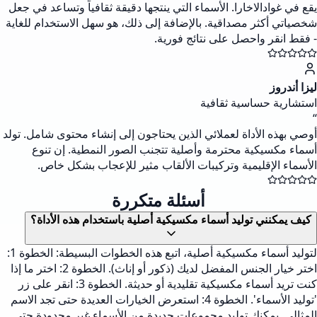
يقع في غوادالاخارا. الأسماء التي ينتجها دقيقة ثقافياً وتساعد في جعل
شخصياتي أكثر مصداقية. بالإضافة إلى ذلك، هو سهل الاستخدام للغاية
- فقط انقر واحصل على نتائج فورية.
ليزا أندروز
استشارية حساسية ثقافية
“
أوصي بهذه الأداة لعملائي الذين يحتاجون إلى إنشاء محتوى شامل. تولد
أسماء مكسيكية محترمة وأصلية تتجنب الصور النمطية. إن تنوع
الأسماء الإقليمية وتركيبات الألقاب مثير للإعجاب بشكل خاص.
أسئلة متكررة
كيف يمكنني توليد أسماء مكسيكية أصلية باستخدام هذه الأداة؟
لتوليد أسماء مكسيكية أصلية، اتبع هذه الخطوات البسيطة: الخطوة 1:
اختر خيار الجنس المفضل لديك (ذكور أو إناث). الخطوة 2: اختر ما إذا
كنت تريد أسماء مكسيكية تقليدية أو حديثة. الخطوة 3: انقر على زر
'توليد الأسماء'. الخطوة 4: استعرض الخيارات العديدة حتى تجد الاسم
المثالي. يمكنك توليد مجموعات جديدة من الأسماء غير محدودة حتى