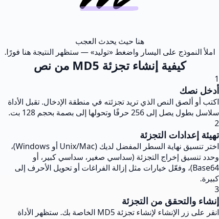
هنا حيث يحدث العجب
املأ النموذج على اليسار واضغط «توليد» — ستظهر النتيجة هنا فورًا.
كيفية إنشاء تجزئة MD5 من نص
1
أدخل نصك
اكتب أو ألصق النص الذي تريد تجزئته في منطقة الإدخال. تقبل الأداة
سلاسل بطول يصل إلى 256 حرفًا وتحولها إلى بصمة بحجم 128 بت.
2
تهيئة إعدادات التجزئة
اختر تنسيق نهاية السطر المفضل لديك (Unix/Mac أو Windows)،
وحدد تنسيق إخراج التجزئة (سداسي صغير، سداسي كبير، أو
Base64)، وفعّل خيارات مثل إزالة الفراغات أو تحويل الأحرف إلى
كبيرة.
3
إنشاء والتحقق من التجزئة
انقر على زر الإنشاء لإنشاء تجزئة MD5 الخاصة بك. ستظهر الأداة