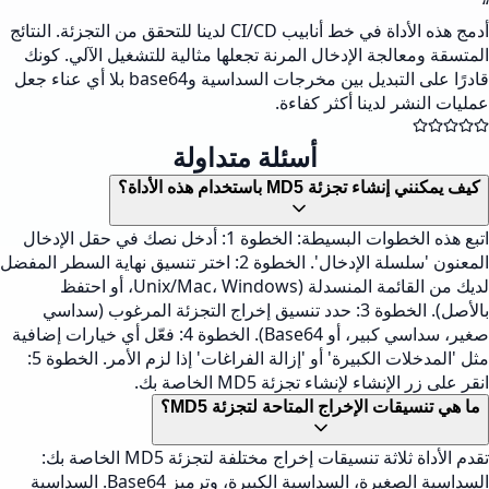
“
أدمج هذه الأداة في خط أنابيب CI/CD لدينا للتحقق من التجزئة. النتائج
المتسقة ومعالجة الإدخال المرنة تجعلها مثالية للتشغيل الآلي. كونك
قادرًا على التبديل بين مخرجات السداسية وbase64 بلا أي عناء جعل
عمليات النشر لدينا أكثر كفاءة.
أسئلة متداولة
كيف يمكنني إنشاء تجزئة MD5 باستخدام هذه الأداة؟
اتبع هذه الخطوات البسيطة: الخطوة 1: أدخل نصك في حقل الإدخال
المعنون 'سلسلة الإدخال'. الخطوة 2: اختر تنسيق نهاية السطر المفضل
لديك من القائمة المنسدلة (Unix/Mac، Windows، أو احتفظ
بالأصل). الخطوة 3: حدد تنسيق إخراج التجزئة المرغوب (سداسي
صغير، سداسي كبير، أو Base64). الخطوة 4: فعّل أي خيارات إضافية
مثل 'المدخلات الكبيرة' أو 'إزالة الفراغات' إذا لزم الأمر. الخطوة 5:
انقر على زر الإنشاء لإنشاء تجزئة MD5 الخاصة بك.
ما هي تنسيقات الإخراج المتاحة لتجزئة MD5؟
تقدم الأداة ثلاثة تنسيقات إخراج مختلفة لتجزئة MD5 الخاصة بك:
السداسية الصغيرة، السداسية الكبيرة، وترميز Base64. السداسية