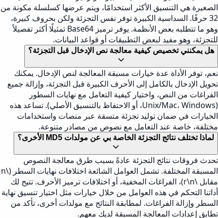
الصغيرة هي التنسيق الأكثر استخدامًا، ويتم عرضها كسلسلة مكونة من
32 حرفًا. السداسية الكبيرة توفر نفس التجزئة ولكن بحروف كبيرة،
وهو ما تتطلبه بعض الأنظمة. يوفر ترميز Base64 تمثيلًا أكثر تفصيلاً
للتجزئة، وهو مفيد لبعض التطبيقات أو قواعد البيانات.
هل يمكنني تخصيص كيفية معالجة نص الإدخال قبل التجزئة؟
نعم، توفر الأداة عدة خيارات مسبقة المعالجة لنص الإدخال. يمكنك
تحويل الإدخال بالكامل إلى الأحرف الكبيرة قبل التجزئة، وإزالة جميع
الفراغات من النص، واختيار كيفية التعامل مع نهايات السطور
(Unix/Mac، Windows، أو الاحتفاظ بالتنسيق الأصلي). تساعد هذه
الخيارات في ضمان توليد تجزئة متسقة عبر منصات واستخدامات
مختلفة، خاصة عند التعامل مع نصوص من مصادر متنوعة.
لماذا تختلف نتائج التجزئة الخاصة بي عن مولدات MD5 الأخرى؟
تحدث فروقات نتائج التجزئة عادةً بسبب طرق معالجة النصوص
المسبقة المختلفة. تشمل العوامل الشائعة اختلافات نهايات السطر (\n
مقابل \r\n)، الفراغات المخفية، أو اختلافات ترميز الأحرف. تتيح لك
أداتنا التحكم في هذه العوامل من خلال خيارات مثل اختيار تنسيق نهاية
السطر وإزالة الفراغات. لمطابقة النتائج مع مولدات أخرى، تأكد من
تطابق إعدادات المعالجة المسبقة لديك معهم.