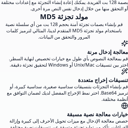
بصمة 128 بت الفريدة. يمكنك إعادة إنشاء التجزئة مع إعدادات مختلفة
أو التحقق منها من خلال إدخال نفس النص مرة أخرى.
مولد تجزئة MD5
قم بإنشاء بصمات تجزئة آمنة بحجم 128 بت من أي سلسلة نصية
باستخدام مولد تجزئة MD5 المتقدم لدينا، المثالي لترميز كلمات
المرور والتحقق من البيانات.
معالجة إدخال مرنة
قم بمعالجة النصوص بأي طول مع خيارات تخصيص لنهاية السطر.
اختر بين تنسيقات Unix/Mac أو Windows لتحقيق تجزئة دقيقة.
تنسيقات إخراج متعددة
قم بإنشاء التجزئات بتنسيقات سداسية صغيرة، سداسية كبيرة، أو
ترميز Base64. اختر نمط الإخراج المفضل لديك لضمان التوافق مع
أنظمة مختلفة.
خيارات معالجة نصية مسبقة
خصص معالجة الإدخال مع ميزات تحويل الأحرف إلى كبيرة وإزالة
الفراغات. تأكد من توليد تجزئة متسقة عبر تنسيقات نصية مختلفة.