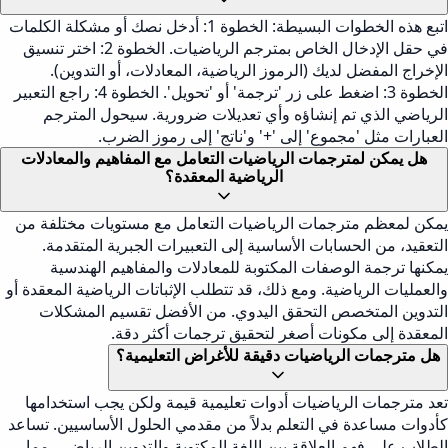
اتبع هذه الخطوات البسيطة: الخطوة 1: أدخل نصك أو مشكلة الكلمات
في حقل الإدخال الخاص بمترجم الرياضيات. الخطوة 2: اختر تنسيق
الإخراج المفضل لديك (الرموز الرياضية، المعادلات، أو التدوين).
الخطوة 3: اضغط على زر 'ترجمة' أو 'تحويل'. الخطوة 4: راجع التعبير
الرياضي الذي تم إنشاؤه وأي تعديلات ضرورية. سيحول المترجم
العبارات مثل 'مجموع' إلى '+' و'ناتج' إلى رموز الضرب.
هل يمكن لمترجمات الرياضيات التعامل مع المفاهيم والمعادلات
الرياضية المعقدة؟
يمكن لمعظم مترجمات الرياضيات التعامل مع مستويات مختلفة من
التعقيد، من الحسابات الأساسية إلى التعبيرات الجبرية المتقدمة.
يمكنها ترجمة الوصفات المكتوبة للمعادلات والمفاهيم الهندسية
والعمليات الرياضية. ومع ذلك، قد تتطلب الإثباتات الرياضية المعقدة أو
التدوين المتخصص التحقق اليدوي. من الأفضل تقسيم المشكلات
المعقدة إلى مكونات أصغر لتحقيق ترجمات أكثر دقة.
هل مترجمات الرياضيات دقيقة للأغراض التعليمية؟
تعد مترجمات الرياضيات أدوات تعليمية قيمة ولكن يجب استخدامها
كأدوات مساعدة في التعلم بدلاً من مقدمي الحلول الأساسيين. تساعد
الطلاب على فهم العلاقة بين اللغة المكتوبة والتدوين الرياضي، مما