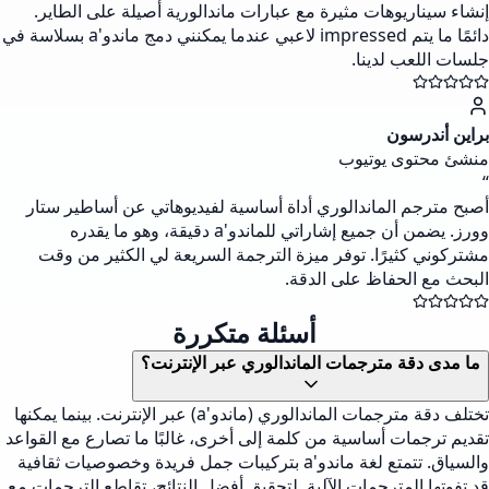
إنشاء سيناريوهات مثيرة مع عبارات ماندالورية أصيلة على الطاير.
دائمًا ما يتم impressed لاعبي عندما يمكنني دمج ماندو'a بسلاسة في
جلسات اللعب لدينا.
براين أندرسون
منشئ محتوى يوتيوب
“
أصبح مترجم الماندالوري أداة أساسية لفيديوهاتي عن أساطير ستار
وورز. يضمن أن جميع إشاراتي للماندو'a دقيقة، وهو ما يقدره
مشتركوني كثيرًا. توفر ميزة الترجمة السريعة لي الكثير من وقت
البحث مع الحفاظ على الدقة.
أسئلة متكررة
ما مدى دقة مترجمات الماندالوري عبر الإنترنت؟
تختلف دقة مترجمات الماندالوري (ماندو'a) عبر الإنترنت. بينما يمكنها
تقديم ترجمات أساسية من كلمة إلى أخرى، غالبًا ما تصارع مع القواعد
والسياق. تتمتع لغة ماندو'a بتركيبات جمل فريدة وخصوصيات ثقافية
قد تفوتها المترجمات الآلية. لتحقيق أفضل النتائج، تقاطع الترجمات مع