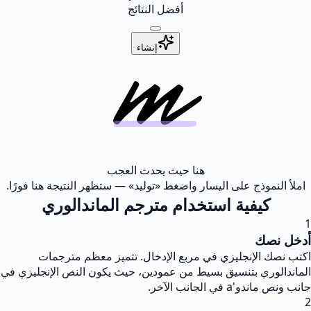
أفضل النتائج
إنشاء
هنا حيث يحدث العجب
املأ النموذج على اليسار واضغط «توليد» — ستظهر النتيجة هنا فورًا.
كيفية استخدام مترجم الماندالوري
1
أدخل نصك
اكتب نصك الإنجليزي في مربع الإدخال. تتميز معظم مترجمات
الماندالوري بتنسيق بسيط من عمودين، حيث يكون النص الإنجليزي في
جانب ونص ماندو'a في الجانب الآخر.
2