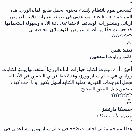
“
كشخص يقوم بانتظام بإنشاء محتوى يحمل طابع الماندالوري، هذه
المترجم invaluable. يساعدني في صياغة عبارات دقيقة لعروض
أزيائي ومنشورات الوسائط الاجتماعية. دقة الأداة وسهولة استخدامها
قد حسنت حقًا من أصالة عروض الكوسبلاي الخاصة بي.
ديفيد تشين
كاتب روايات المعجبين
“
أخيرًا، أداة موثوقة لكتابة حوارات الماندالوري! أستخدمها يوميًا لكتابات
رواياتي في عالم ستار وورز، وقد لاحظ قرائي التحسن في الأصالة.
تجعل الترجمات الفورية عملية الكتابة أسهل بكثير، وأنا أحب كيف
تتضمن دليل النطق الصحيح.
جيسيكا مارتينيز
مديرة الألعاب RPG
“
هذا المترجم مثالي لجلسات RPG في عالم ستار وورز. يساعدني في