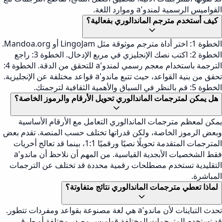
القواميس الرسمية لمندو'a وموارد اللغة.
كيف أستخدم مترجم الماندالوري بفعالية؟
الخطوة 1: اختر أداة مترجم موثوقة مثل LingoJam أو Mandoa.org.
الخطوة 2: اكتب نصك الإنجليزي في مربع الإدخال. الخطوة 3: راجع
الترجمة باستخدام معجم رسمي لمندو'a للتحقق من الدقة. الخطوة 4:
تحقق من بنية القواعد، حيث تتبع ماندو'a قواعد مختلفة عن الإنجليزية.
الخطوة 5: قم بالنظر في السياق والأهمية الثقافية لترجمتك.
هل يمكن لمترجمات الماندالوري تحويل الأرقام والرموز الخاصة؟
يمكن لمعظم مترجمات الماندالوري التعامل مع الأرقام الأساسية
وبعض الرموز الخاصة، ولكن قدراتها تختلف حسب المنصة. تقدم بعض
المترجمات المتقدمة تحويلًا نصيًا ورقميًا 1:1، بينما قد تعالج أخريات
فقط الشخصيات الأبجدية القياسية. من المهم أن نلاحظ أن ماندو'a
التقليدية تستخدم مصطلحات رقمية محددة قد تختلف عن الترجمات
المباشرة.
لماذا تعطي مترجمات الماندالوري نتائج متفاوتة؟
تحدث التباينات لأن ماندو'a هي لغة مصنوعة بقواعد ومفردات تتطور.
قد تستخدم المترجمات المختلفة قواميس مصدر مختلفة أو طرق