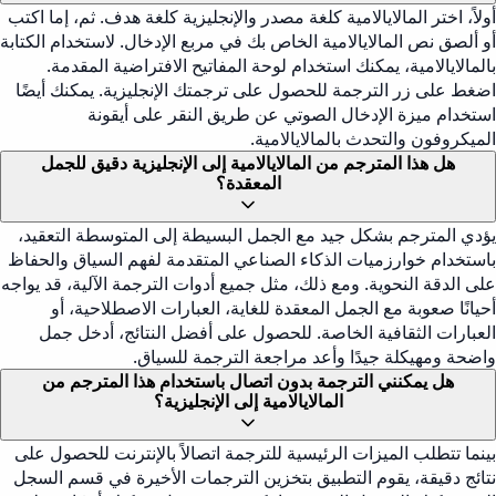
أولاً، اختر المالايالامية كلغة مصدر والإنجليزية كلغة هدف. ثم، إما اكتب
أو ألصق نص المالايالامية الخاص بك في مربع الإدخال. لاستخدام الكتابة
بالمالايالامية، يمكنك استخدام لوحة المفاتيح الافتراضية المقدمة.
اضغط على زر الترجمة للحصول على ترجمتك الإنجليزية. يمكنك أيضًا
استخدام ميزة الإدخال الصوتي عن طريق النقر على أيقونة
الميكروفون والتحدث بالمالايالامية.
هل هذا المترجم من المالايالامية إلى الإنجليزية دقيق للجمل
المعقدة؟
يؤدي المترجم بشكل جيد مع الجمل البسيطة إلى المتوسطة التعقيد،
باستخدام خوارزميات الذكاء الصناعي المتقدمة لفهم السياق والحفاظ
على الدقة النحوية. ومع ذلك، مثل جميع أدوات الترجمة الآلية، قد يواجه
أحيانًا صعوبة مع الجمل المعقدة للغاية، العبارات الاصطلاحية، أو
العبارات الثقافية الخاصة. للحصول على أفضل النتائج، أدخل جمل
واضحة ومهيكلة جيدًا وأعد مراجعة الترجمة للسياق.
هل يمكنني الترجمة بدون اتصال باستخدام هذا المترجم من
المالايالامية إلى الإنجليزية؟
بينما تتطلب الميزات الرئيسية للترجمة اتصالاً بالإنترنت للحصول على
نتائج دقيقة، يقوم التطبيق بتخزين الترجمات الأخيرة في قسم السجل