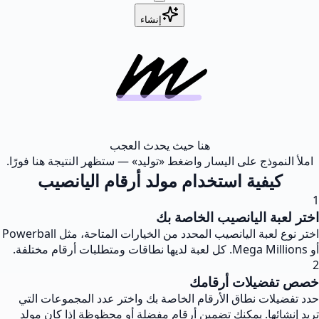
إنشاء
هنا حيث يحدث العجب
املأ النموذج على اليسار واضغط «توليد» — ستظهر النتيجة هنا فورًا.
كيفية استخدام مولد أرقام اليانصيب
1
اختر لعبة اليانصيب الخاصة بك
اختر نوع لعبة اليانصيب المحدد من الخيارات المتاحة، مثل Powerball
أو Mega Millions. كل لعبة لديها نطاقات ومتطلبات أرقام مختلفة.
2
خصص تفضيلات أرقامك
حدد تفضيلات نطاق الأرقام الخاصة بك واختر عدد المجموعات التي
تريد إنشائها. يمكنك تضمين أرقام مفضلة أو محظوظة إذا كان مولد