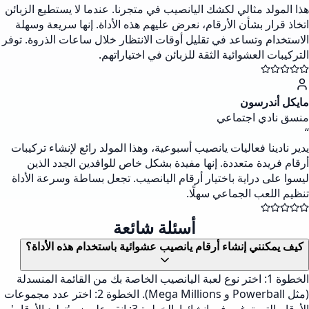
هذا المولد مثالي لكشك اليانصيب في متجرنا. عندما لا يستطيع الزبائن
اتخاذ قرار بشأن الأرقام، نعرض عليهم هذه الأداة. إنها سريعة وسهلة
الاستخدام وتساعد في تقليل أوقات الانتظار خلال ساعات الذروة. توفر
التركيبات العشوائية الثقة للزبائن في اختياراتهم.
مايكل أندرسون
منسق نادي اجتماعي
“
يدير نادينا فعاليات يانصيب أسبوعية، وهذا المولد رائع لإنشاء تركيبات
أرقام فريدة متعددة. إنها مفيدة بشكل خاص للوافدين الجدد الذين
ليسوا على دراية باختيار أرقام اليانصيب. تجعل بساطة وسرعة الأداة
تنظيم اللعب الجماعي سهلًا.
أسئلة شائعة
كيف يمكنني إنشاء أرقام يانصيب عشوائية باستخدام هذه الأداة؟
الخطوة 1: اختر نوع لعبة اليانصيب الخاصة بك من القائمة المنسدلة
(مثل Powerball و Mega Millions). الخطوة 2: اختر عدد مجموعات