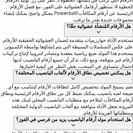
الأرقام التي ترغب في إنشائها. الخطوة 3: انقر على زر 'توليد الأرقام'.
الخطوة 4: ستظهر أرقامك العشوائية على الفور، مع فصل الأرقام
الرئيسية عن أرقام المكافآت/Powerball بشكل واضح. يمكنك إنشاء
مجموعات جديدة بقدر ما ترغب.
هل الأرقام المُنشأة عشوائية حقًا؟
تستخدم الأداة خوارزميات متقدمة لضمان العشوائية الحقيقية للأرقام.
على عكس التسلسلات البسيطة التي يتم إنشاؤها بواسطة الكمبيوتر،
يستخدم هذا المولد صيغ رياضية معقدة ومصادر انتروبيا لإنتاج تركيبات
أرقام غير متوقعة. ومع ذلك، تذكر أن جميع أرقام اليانصيب لديها
احتمال متساوي في السحب، بغض النظر عن كيفية اختيارها.
هل يمكنني تخصيص نطاق الأرقام لألعاب اليانصيب المختلفة؟
نعم، يسمح المولد بتخصيص كامل لنطاقات الأرقام لتتناسب مع أي
صيغة لعبة يانصيب. يمكنك ضبط كل من نطاق الأرقام الرئيسية ونطاق
أرقام المكافآت لتتلاءم مع متطلبات اليانصيب المحلي لديك. هذه
المرونة تجعل الأداة متوافقة مع ألعاب اليانصيب الدولية المختلفة
ومتطلباتها الفريدة للأرقام.
هل استخدام مولد أرقام اليانصيب يزيد من فرصي في الفوز؟