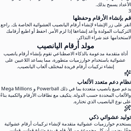
الأعداد يسمح بذلك.
3
قم بإنشاء الأرقام وحفظها
انقر على زر الإنشاء لإنشاء أرقام اليانصيب العشوائية الخاصة بك. راجع
التركيبات المولدة وأعد إنشاءها إذا لزم الأمر. احفظ أو اطبع أرقامك
لاستخدامها عند شراء التذاكر.
مولد أرقام اليانصيب
أداة متقدمة مدعومة بالذكاء الاصطناعي تقوم بإنشاء أرقام يانصيب
عشوائية باستخدام خوارزميات متطورة، مما يساعد اللاعبين على
إنشاء تركيبات أرقام فريدة لمختلف ألعاب اليانصيب.
نظام دعم متعدد الألعاب
يدعم صيغ يانصيب متعددة بما في ذلك Powerball و Mega Millions
والألعاب المحددة حسب الدولة. يتكيف مع نطاقات الأرقام والكمية بناءً
على نوع اليانصيب الذي تختاره.
توليد عشوائي ذكي
يستخدم خوارزميات عشوائية متقدمة لإنشاء تركيبات أرقام عشوائية
حقًا. يضمن أن كل مجموعة من الأرقام فريدة وتتباع قوانين قوانين