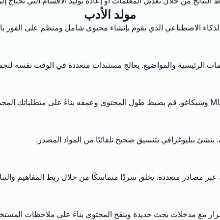
لنتائج من خلال تعديل المعلمات أو إعادة توليد الأقسام التي تحتاج إ
مولد الأدب
الذكاء الاصطناعي الذي يقوم بإنشاء محتوى شامل ومنظم على الفور باست
لمعلومات الرئيسية والمواضيع. يعالج مستندات متعددة في الوقت نفسه لت
 ينشئ ببليوغرافي بتنسيق صحيح تلقائيًا من المواد المصدر.
بر مصادر متعددة. يخلق سردًا متماسكًا من خلال ربط المفاهيم والنتائ
تمرار مع مدخلات بحث جديدة وينقح المحتوى بناءً على ملاحظات المستخ