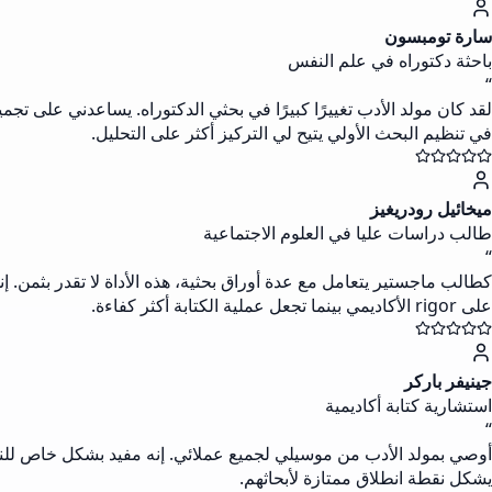
سارة تومبسون
باحثة دكتوراه في علم النفس
“
لقد كان مولد الأدب تغييرًا كبيرًا في بحثي الدكتوراه. يساعدني على 
في تنظيم البحث الأولي يتيح لي التركيز أكثر على التحليل.
ميخائيل رودريغيز
طالب دراسات عليا في العلوم الاجتماعية
“
كطالب ماجستير يتعامل مع عدة أوراق بحثية، هذه الأداة لا تقدر بثمن.
على rigor الأكاديمي بينما تجعل عملية الكتابة أكثر كفاءة.
جينيفر باركر
استشارية كتابة أكاديمية
“
أوصي بمولد الأدب من موسيلي لجميع عملائي. إنه مفيد بشكل خاص للناطقين
يشكل نقطة انطلاق ممتازة لأبحاثهم.