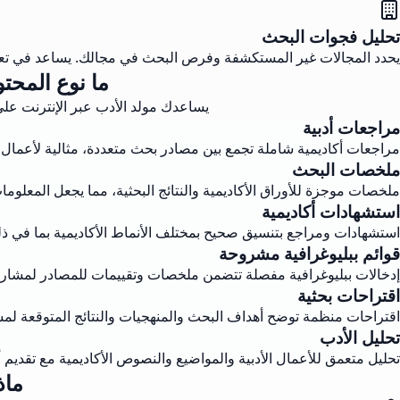
تحليل فجوات البحث
يحدد المجالات غير المستكشفة وفرص البحث في مجالك. يساعد في تعزيز
ما نوع المحت
يساعدك مولد الأدب عبر الإنترنت على 
مراجعات أدبية
مراجعات أكاديمية شاملة تجمع بين مصادر بحث متعددة، مثالية لأعمال 
ملخصات البحث
ملخصات موجزة للأوراق الأكاديمية والنتائج البحثية، مما يجعل المعلوم
استشهادات أكاديمية
استشهادات ومراجع بتنسيق صحيح بمختلف الأنماط الأكاديمية بما في ذلك APA و MLA وشيكا
قوائم ببليوغرافية مشروحة
إدخالات ببليوغرافية مفصلة تتضمن ملخصات وتقييمات للمصادر لمشاري
اقتراحات بحثية
اقتراحات منظمة توضح أهداف البحث والمنهجيات والنتائج المتوقعة لمشا
تحليل الأدب
تحليل متعمق للأعمال الأدبية والمواضيع والنصوص الأكاديمية مع تقديم 
ماذ