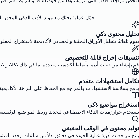
افحص مراجعة الأدب التي تم إنشاؤها من حيث الدقة والترابط. قم بضبط ا
حوّل عملية بحثك مع مولد الأدب الذكي المجهز ب
تحليل محتوى ذكي
يقوم تلقائيًا بتحليل الأوراق البحثية والمصادر الأكاديمية لاستخراج ا
تنسيقات إخراج قابلة للتخصيص
قم بإنشاء مراجعات أدبية بأنماط أكاديمية متعددة بما في ذلك APA و MLA وشيكاغو. قم بضبط طول المحتوى وعمقه بناءً على متطلباتك المحددة.
تكامل استشهادات متقدم
يدمج بسلاسة الاستشهادات والمراجع مع الحفاظ على النزاهة الأكاديمية.
استخراج مواضيع ذكي
يستخدم خوارزميات الذكاء الاصطناعي لتحديد وربط المواضيع الرئيسية ع
توليد محتوى في الوقت الحقيقي
ينتج مراجعات أدبية عالية الجودة في دقائق بدلاً من ساعات. يجدد باس