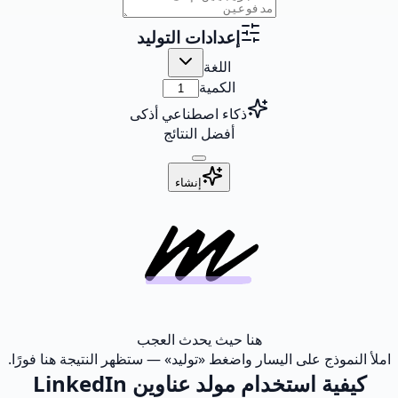
إعدادات التوليد
اللغة
الكمية
ذكاء اصطناعي أذكى
أفضل النتائج
إنشاء
هنا حيث يحدث العجب
املأ النموذج على اليسار واضغط «توليد» — ستظهر النتيجة هنا فورًا.
كيفية استخدام مولد عناوين LinkedIn