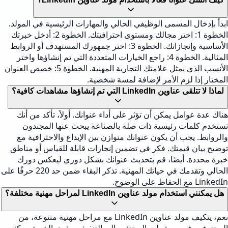
ابدأ بإدخال المسمى الوظيفي الحالي والمهارات الرئيسية في المولد.
الخطوة 1: اختر مجالك ومستوى احترافيتك. الخطوة 2: أدخل خبرتك
الأساسية وإنجازاتك. الخطوة 3: اختر جمهورك المستهدف أو الروابط
المثالية. الخطوة 4: راجع الخيارات المتعددة التي تم إنشاؤها واختر
الأنسب الذي يمثل علامتك التجارية المهنية. الخطوة 5: خصص العنوان
المختار إذا لزم الأمر لإضافة لمسة شخصية.
لماذا لا تتلقى عناوين LinkedIn التي تم إنشاؤها مشاهدات كافية؟
هناك عدة عوامل يمكن أن تؤثر على أداء عنوانك. أولاً، تأكد من أنك
تستخدم كلمات رئيسية ذات صلة بالصناعة يبحث عنها المجندون
والروابط. يجب أن يكون عنوانك متوازن بين الإبداع والاحترافية مع
توضيح بيان قيمتك. فكر في تضمين إنجازات قابلة للقياس أو مناطق
خبرة محددة. أيضًا، قم بتحديث عنوانك بشكل دوري ليعكس دورك
الحالي وتقدمك في حياتك المهنية. تذكر البقاء ضمن حد 220 حرفًا على
LinkedIn مع الحفاظ على الوضوح.
هل يمكنني استخدام مولد عناوين LinkedIn لمراحل مهنية مختلفة؟
نعم، يتكيف مولد عناوين LinkedIn مع مراحل مهنية متنوعة، من