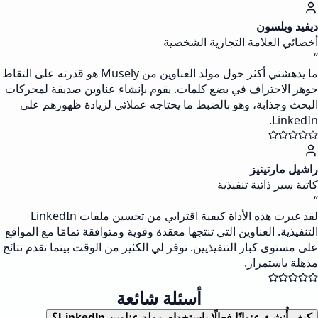
ديفيد ويلسون
أخصائي العلامة التجارية الشخصية
“
ما يدهشني أكثر حول مولد العناوين من Musely هو قدرته على التقاط
جوهر الاحتراف في بضع كلمات. يقوم بإنشاء عناوين صديقة لمحركات
البحث وجذابة، وهو بالضبط ما يحتاجه عملائي لزيادة ظهورهم على
LinkedIn.
راشيل مارتينيز
كاتبة سير ذاتية تنفيذية
“
لقد غيرت هذه الأداة كيفية اقترابي من تحسين ملفات LinkedIn
التنفيذية. العناوين التي تنتجها معقدة وقوية ومتوافقة تمامًا مع المواقع
على مستوى كبار التنفيذيين. توفر لي الكثير من الوقت بينما تقدم نتائج
مذهلة باستمرار.
أسئلة شائعة
كيف أُنشئ عنوانًا فعالًا باستخدام مولد عناوين LinkedIn؟