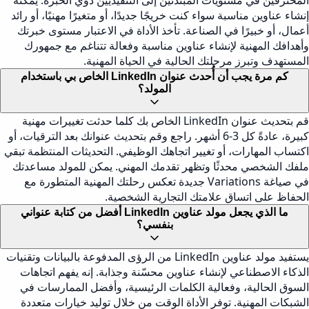
المحترفين في مستويات المبتدئين إلى التنفيذيين ذوي الخبرة. يمكنه
إنشاء عناوين مناسبة سواء كنت خريجًا جديدًا، أو متغيرًا مهنيًا، أو رائد
أعمال، أو خبيرًا في الصناعة. تأخذ الأداة في الاعتبار مستوى خبرتك
وأهدافك المهنية لإنشاء عناوين مناسبة وفعالة تتناغم مع جمهورك
المستهدف وتبرز مرحلتك الحالية في الحياة المهنية.
كم مرة يجب أن أُحدث عنوان LinkedIn الخاص بي باستخدام
المولد؟
قم بتحديث عنوان LinkedIn الخاص بك كلما حدثت تغييرات مهنية
كبيرة، عادةً كل 3-6 أشهر. راجع وقم بتحديث عنوانك بعد الترقيات، أو
اكتساب المهارات، أو تغيير اتجاهك الوظيفي. التحديثات المنتظمة تبقي
ملفك الشخصي محدثًا وتظهر تقدمك المهني. يمكن للمولد مساعدتك
في صياغة Variations جديدة تعكس رحلتك المهنية المتطورة مع
الحفاظ على اتساق علامتك التجارية الشخصية.
ما الذي يجعل مولد عناوين LinkedIn أفضل من كتابة عنواني
بنفسي؟
يستفيد مولد عناوين LinkedIn من الرؤى المدفوعة بالبيانات وتقنيات
الذكاء الاصطناعي لإنشاء عناوين محسّنة وجذابة. إنه يفهم اتجاهات
السوق الحالية، وفعالية الكلمات الرئيسية، وأفضل الممارسات في
الشبكات المهنية. توفر الأداة الوقت من خلال توليد خيارات متعددة