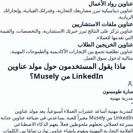
عناوين رواد الأعمال
عناوين ديناميكية تبرز مشاريعك التجارية، وقدراتك القيادية، وإنجازاتك
الريادية.
عناوين ملفات الاستشاريين
عناوين تركز على النتائج تبرز خبرتك الاستشارية، والتخصصات، والقيمة
التي تقدمها للعملاء.
عناوين الخريجين الطلاب
عناوين تطلعية تجمع بين الإنجازات الأكاديمية والطموحات المهنية،
مثالية لدخول سوق العمل.
ماذا يقول المستخدمون حول مولد عناوين
LinkedIn من Musely؟
سارة طومسون
مدربة مهنية
“
كمدربة مهنية أساعد عشرات العملاء أسبوعياً، يعد مولد عناوين
LinkedIn من Musely مغيراً للعبة. يساعدني في صياغة عناوين جذابة
بسرعة لعملائي تجعلهم ملحوظين فعلاً. يفهم الذكاء الاصطناعي
العلامة التجارية المهنية ويقوم بإنشاء عناوين توازن تمامًا بين الكلمات