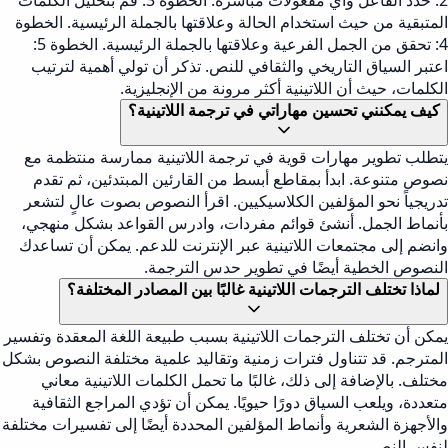
2: حدد الفاعل وأي مفعولات مباشرة. الخطوة 3: قم بتحليل الكلمات
المتبقية من حيث استخدام الحالة وعلاقتها بالجملة الرئيسية. الخطوة
4: تحقق من الجمل الفرعية وعلاقتها بالجملة الرئيسية. الخطوة 5:
اعتبر السياق التاريخي والثقافي للنص. تذكر أن تولي أهمية لترتيب
الكلمات، حيث أن اللاتينية أكثر مرونة من الإنجليزية.
كيف يمكنني تحسين مهاراتي في ترجمة اللاتينية؟
يتطلب تطوير مهارات قوية في ترجمة اللاتينية ممارسة منتظمة مع
نصوص متنوعة. ابدأ بمقاطع أبسط من القارئين المبتدئين، ثم تقدم
تدريجياً نحو المؤلفين الكلاسيكيين. اقرأ النصوص بصوت عالٍ لتشعر
بأنماط الجمل. أنشئ قوائم مفردات، وادرس القواعد بشكل منهجي،
وانضم إلى مجتمعات اللاتينية عبر الإنترنت للدعم. يمكن أن تساعدك
النصوص الخطية أيضًا في تطوير حدس الترجمة.
لماذا تختلف الترجمات اللاتينية غالبًا بين المصادر المختلفة؟
يمكن أن تختلف الترجمات اللاتينية بسبب طبيعة اللغة المعقدة وتفسير
المترجم. قد تتناول فترات زمنية وتقاليد علمية مختلفة النصوص بشكل
مختلف. بالإضافة إلى ذلك، غالبًا ما تحمل الكلمات اللاتينية معاني
متعددة، ويلعب السياق دورًا حيويًا. يمكن أن تؤدي المراجع الثقافية
والأجهزة الشعرية وأنماط المؤلفين المحددة أيضًا إلى تفسيرات مختلفة
لنفس النص.