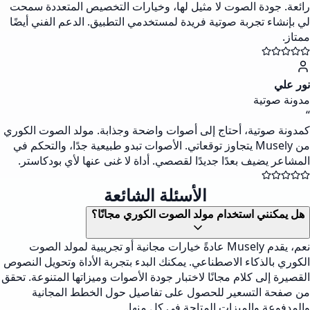
رائعة. جودة الصوت لا مثيل لها، وخيارات التخصيص المتعددة سمحت
لي بإنشاء تجربة صوتية فريدة لمستخدمي التطبيق. الدعم الفني أيضًا
ممتاز.
نور علي
مدونة صوتية
“
كمدونة صوتية، أحتاج إلى أصوات واضحة وجذابة. مولد الصوت الكوري
من Musely يتجاوز توقعاتي. الأصوات تبدو طبيعية جدًا، والتحكم في
المشاعر يضيف بعدًا جديدًا لقصصي. أداة لا غنى عنها لأي بودكاستر.
الأسئلة الشائعة
هل يمكنني استخدام مولد الصوت الكوري مجانًا؟
نعم، يقدم Musely عادةً خيارات مجانية أو تجريبية لمولد الصوت
الكوري بالذكاء الاصطناعي. يمكنك البدء بتجربة الأداة وتحويل النصوص
القصيرة إلى كلام مجانًا لاختبار جودة الأصوات وميزاتها المتنوعة. تحقق
من صفحة التسعير للحصول على تفاصيل حول الخطط المجانية
والمدفوعة والميزات المتاحة في كل منها.