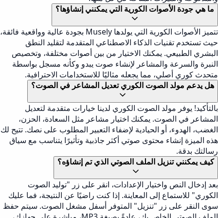
ما هي جودة الأصوات الكورية التي يمكنني إنشاؤها؟
تتميز الأصوات الكورية التي يولدها Musely بجودة عالية وواقعية فائقة،
حيث تستخدم تقنيات الذكاء الاصطناعي المتقدمة لتقليد النطق
البشري الطبيعي. يمكنك الاختيار من بين أصوات مختلفة، وتخصيص
النبرة والسرعة والمشاعر لإنشاء صوت يبدو وكأنه مسجل بواسطة
متحدث كوري أصلي، مما يجعله مثاليًا للاستخدامات الاحترافية.
هل يدعم مولد الصوت الكوري تعديل المشاعر في الصوت؟
بالتأكيد! يوفر مولد الصوت الكوري لدينا خيارات متقدمة لتعديل
المشاعر في الصوت. يمكنك اختيار مشاعر مثل السعادة، الحزن،
الغضب، الهدوء، أو الحيادية لإضفاء التعبير المطلوب على نصك. تتيح لك
هذه الميزة إنشاء محتوى صوتي أكثر جاذبية وتأثيرًا يتناسب مع سياق
رسالتك بدقة.
كيف يمكنني تنزيل الملف الصوتي الذي تم إنشاؤه؟
بعد إدخال النص واختيار الإعدادات، انقر على زر "توليد الصوت
الكوري" للاستماع إلى المعاينة. إذا كنت راضيًا عن النتيجة، فما عليك
سوى النقر على زر "تنزيل" المتوفر أسفل مشغل الصوت. سيتم حفظ
الملف الصوتي الخاص بك، عادةً بصيغة MP3، مباشرة على جهازك،