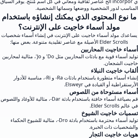
ي incorpor الح عناصر ثقافية ومعاني في كل اسم مُنتج. يوفر السياق
المناسب لدور الشخصية ووضعها وسماتها الشخصية.
ما نوع المحتوى الذي يمكنك إنشاؤه باستخدام
مولد أسماء خاجيت على الإنترنت؟
يساعدك مولد أسماء خاجيت على الإنترنت في إنشاء أسماء شخصيات
Elder Scrolls الأصيلة مع عناصر تقليدية متنوعة. بعض منها:
أسماء خاجيت المحاربين
توليد أسماء قوية مع بادئات المحاربين مثل Do' و Jo'، مثالية لمحاربين
خاجيت الشجعان.
ألقاب خاجيت النبلاء
إنشاء أسماء متطورة باستخدام بادئات Ra- و Ri-، مناسبة للأدوار
الأرستقراطية أو القيادة في Elsweyr.
أسماء مستوحاة من اللصوص
قم بصياغة أسماء خافتة باستخدام بادئة Dar-، مثالية للأوغاد واللصوص
في عالم Elder Scrolls.
تسميات خاجيت الشيوخ
توليد أسماء محترمة باستخدام بادئة Dro-، مثالية للشيوخ الحكماء
والشخصيات ذات الخبرة.
هويات خاجيت التجار