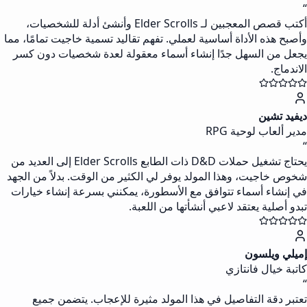
“
أكتب قصص المعجبين لـ Elder Scrolls وأنشئ أدلة للشخصيات،
وأصبح هذه الأداة أساسية لعملي. تفهم تقاليد تسمية خاجيت تمامًا، مما
يجعل من السهل جدًا إنشاء أسماء معقولة لعدة شخصيات دون كسر
الاندماج.
ديفيد تشين
مدير ألعاب لوحية RPG
“
يحتاج تشغيل حملات D&D ذات الطابع Elder Scrolls إلى العديد من
شخوص خاجيت، وهذا المولد يوفر لي الكثير من الوقت. بدلاً من الجهد
في إنشاء أسماء تتوافق مع الأسطورة، يمكنني بسرعة إنشاء خيارات
تبدو أصلية يعتقد لاعبي أنشأتها من اللعبة.
إميلي ويلسون
كاتبة خيال فانتازي
“
تعتبر دقة التفاصيل في هذا المولد مثيرة للإعجاب. يتضمن جميع