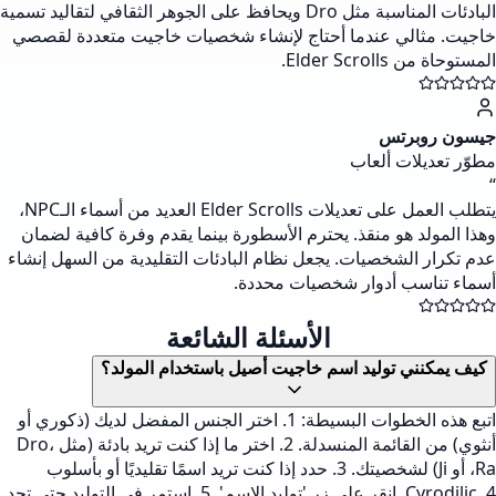
البادئات المناسبة مثل Dro ويحافظ على الجوهر الثقافي لتقاليد تسمية
خاجيت. مثالي عندما أحتاج لإنشاء شخصيات خاجيت متعددة لقصصي
المستوحاة من Elder Scrolls.
جيسون روبرتس
مطوّر تعديلات ألعاب
“
يتطلب العمل على تعديلات Elder Scrolls العديد من أسماء الـNPC،
وهذا المولد هو منقذ. يحترم الأسطورة بينما يقدم وفرة كافية لضمان
عدم تكرار الشخصيات. يجعل نظام البادئات التقليدية من السهل إنشاء
أسماء تناسب أدوار شخصيات محددة.
الأسئلة الشائعة
كيف يمكنني توليد اسم خاجيت أصيل باستخدام المولد؟
اتبع هذه الخطوات البسيطة: 1. اختر الجنس المفضل لديك (ذكوري أو
أنثوي) من القائمة المنسدلة. 2. اختر ما إذا كنت تريد بادئة (مثل Dro،
Ra، أو Ji) لشخصيتك. 3. حدد إذا كنت تريد اسمًا تقليديًا أو بأسلوب
Cyrodilic. 4. انقر على زر 'توليد الاسم'. 5. استمر في التوليد حتى تجد