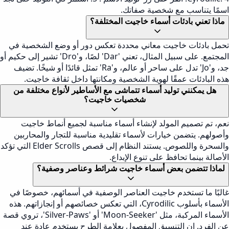
اسمًا يتناسب مع شخصية صفاتك.
ماذا تعني بادئات أسماء خاجيت المختلفة؟
تحمل بادئات خاجيت معاني محددة تعكس دور أو وضع الشخصية في
المجتمع. على سبيل المثال، تعني 'Dar' لصًا، و'Dro' تشير إلى حكيم أو
جد، و'Jo' تدل على ساحر أو عالم، و'Ra' تمثل قائدًا أو شيخًا. تضيف
هذه البادئات عمقًا لهوية الشخصية ومكانتها داخل ثقافة خاجيت.
هل يمكنني توليد أسماء تتماشى مع الأساطير لأنواع مختلفة من
شخصيات خاجيت؟
نعم، تم تصميم المولد لإنشاء أسماء مناسبة لجميع أنماط خاجيت
وأصولهم. يتضمن خيارات لأسماء تقليدية مناسبة للتجار والمحاربين
والسحرة واللصوص. يستند النظام إلى قصص Elder Scrolls التي تؤكد
الأصالة بينما تحافظ على تنوع الإبداع.
لماذا تتضمن بعض أسماء خاجيت شرائط وعناصر وصفية؟
غالبًا ما تستخدم خاجيت العناصر الوصفية في أسمائهم، خصوصًا في
الأسماء بأسلوب Cyrodilic، التي تعكس خصائصهم أو إنجازاتهم. هذه
الأسماء المركبة، مثل 'Moon-Seeker' أو 'Silver-Paws'، تروي قصة
عن الفرد. إن التنسيق المفصول بعلامة الطرح يستخدم عادة عند