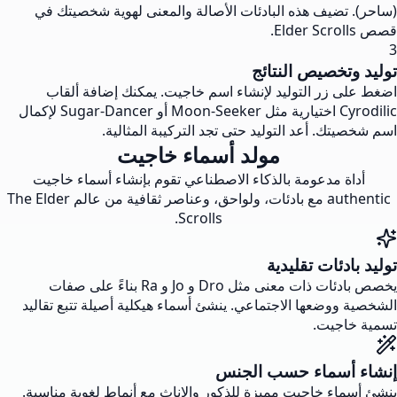
(ساحر). تضيف هذه البادئات الأصالة والمعنى لهوية شخصيتك في
قصص Elder Scrolls.
3
توليد وتخصيص النتائج
اضغط على زر التوليد لإنشاء اسم خاجيت. يمكنك إضافة ألقاب
Cyrodilic اختيارية مثل Moon-Seeker أو Sugar-Dancer لإكمال
اسم شخصيتك. أعد التوليد حتى تجد التركيبة المثالية.
مولد أسماء خاجيت
أداة مدعومة بالذكاء الاصطناعي تقوم بإنشاء أسماء خاجيت
authentic مع بادئات، ولواحق، وعناصر ثقافية من عالم The Elder
Scrolls.
توليد بادئات تقليدية
يخصص بادئات ذات معنى مثل Dro و Jo و Ra بناءً على صفات
الشخصية ووضعها الاجتماعي. ينشئ أسماء هيكلية أصيلة تتبع تقاليد
تسمية خاجيت.
إنشاء أسماء حسب الجنس
ينشئ أسماء خاجيت مميزة للذكور والإناث مع أنماط لغوية مناسبة.