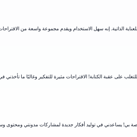
احات الكتابة من Musely لمرضاي كتمارين للعناية الذاتية. إنه سهل الاستخدام ويقدم مجموع
 للتغلب على عقبة الكتابة! الاقتراحات مثيرة للتفكير وغالبًا ما تأخذني
 Musely طريقة إنشاء المحتوى الخاصة بي! يساعدني في توليد أفكار جديدة لمشاركات مدو