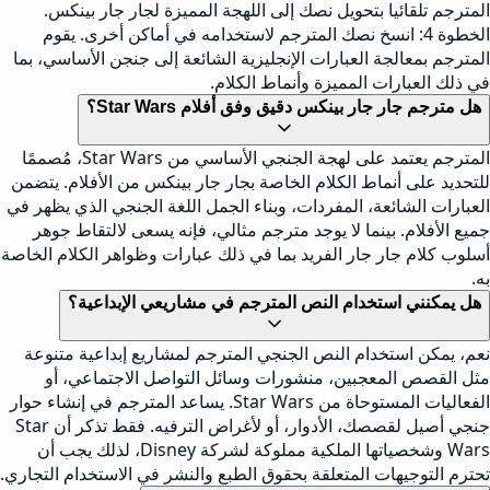
المترجم تلقائيا بتحويل نصك إلى اللهجة المميزة لجار جار بينكس.
الخطوة 4: انسخ نصك المترجم لاستخدامه في أماكن أخرى. يقوم
المترجم بمعالجة العبارات الإنجليزية الشائعة إلى جنجن الأساسي، بما
في ذلك العبارات المميزة وأنماط الكلام.
هل مترجم جار جار بينكس دقيق وفق أفلام Star Wars؟
المترجم يعتمد على لهجة الجنجي الأساسي من Star Wars، مُصممًا
للتحديد على أنماط الكلام الخاصة بجار جار بينكس من الأفلام. يتضمن
العبارات الشائعة، المفردات، وبناء الجمل اللغة الجنجي الذي يظهر في
جميع الأفلام. بينما لا يوجد مترجم مثالي، فإنه يسعى لالتقاط جوهر
أسلوب كلام جار جار الفريد بما في ذلك عبارات وظواهر الكلام الخاصة
به.
هل يمكنني استخدام النص المترجم في مشاريعي الإبداعية؟
نعم، يمكن استخدام النص الجنجي المترجم لمشاريع إبداعية متنوعة
مثل القصص المعجبين، منشورات وسائل التواصل الاجتماعي، أو
الفعاليات المستوحاة من Star Wars. يساعد المترجم في إنشاء حوار
جنجي أصيل لقصصك، الأدوار، أو لأغراض الترفيه. فقط تذكر أن Star
Wars وشخصياتها الملكية مملوكة لشركة Disney، لذلك يجب أن
تحترم التوجيهات المتعلقة بحقوق الطبع والنشر في الاستخدام التجاري.