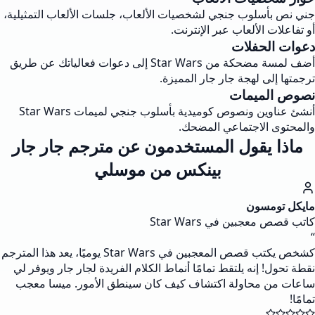
جني نص بأسلوب جنجي لشخصيات الألعاب، جلسات الألعاب التمثيلية،
أو تفاعلات الألعاب عبر الإنترنت.
دعوات الحفلات
أضف لمسة مضحكة من Star Wars إلى دعوات فعالياتك عن طريق
ترجمتها إلى لهجة جار جار المميزة.
نصوص الميمات
أنشئ عناوين ونصوص كوميدية بأسلوب جنجي لميمات Star Wars
والمحتوى الاجتماعي المضحك.
ماذا يقول المستخدمون عن مترجم جار جار
بينكس من موسلي
مايكل تومسون
كاتب قصص معجبين في Star Wars
“
كشخص يكتب قصص المعجبين في Star Wars يوميًا، يعد هذا المترجم
نقطة تحول! إنه يلتقط تمامًا أنماط الكلام الفريدة لجار جار ويوفر لي
ساعات من محاولة اكتشاف كيف كان سينطق الأمور. ميسا معجب
تمامًا!