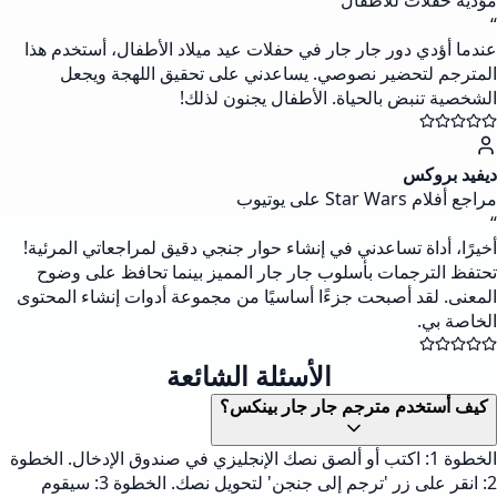
مؤدية حفلات للأطفال
“
عندما أؤدي دور جار جار في حفلات عيد ميلاد الأطفال، أستخدم هذا
المترجم لتحضير نصوصي. يساعدني على تحقيق اللهجة ويجعل
الشخصية تنبض بالحياة. الأطفال يجنون لذلك!
ديفيد بروكس
مراجع أفلام Star Wars على يوتيوب
“
أخيرًا، أداة تساعدني في إنشاء حوار جنجي دقيق لمراجعاتي المرئية!
تحتفظ الترجمات بأسلوب جار جار المميز بينما تحافظ على وضوح
المعنى. لقد أصبحت جزءًا أساسيًا من مجموعة أدوات إنشاء المحتوى
الخاصة بي.
الأسئلة الشائعة
كيف أستخدم مترجم جار جار بينكس؟
الخطوة 1: اكتب أو ألصق نصك الإنجليزي في صندوق الإدخال. الخطوة
2: انقر على زر 'ترجم إلى جنجن' لتحويل نصك. الخطوة 3: سيقوم