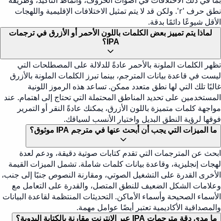
بما في ذلك الاختلافات في أصوات الحروف، وأنماط التأكيد، وطريقة
نطق حرف 'r'. ولكن قد لا يتم تمثيل الاختلافات الإقليمية واللهجات
الأقل شيوعًا دائمًا بدقة.
لماذا يتم تمييز بعض الكلمات باللون الأحمر أو الأزرق في ترجمات
IPA؟
تظهر الكلمات الملونة بالأحمر عادةً للدلالة على المصطلحات التي
ليست في قاعدة بيانات المترجم، بينما تبرز الكلمات الملونة بالأزرق
غالبًا تلك التي لها نطق متعدد ممكن. تساعد هذه الرموز اللونية
المستخدمين على تحديد المناطق المحتملة التي تحتاج إلى اهتمام. عند
مواجهة كلمات متميزة باللون الأزرق، يمكنك عادةً النقر أو التمرير
فوقها لرؤية النطق البديل واختيار الأنسب لسياقك.
ما الميزات التي يجب أن أبحث عنها في مترجم IPA موثوق؟
ابحث عن المترجمات التي تقدم كتابات صوتية دقيقة، ودعم لعدة
لهجات إنجليزية، وقاعدة بيانات كلمات شاملة. تشمل الميزات القيمة
الأخرى القدرة على التشغيل الصوتي، ومقارنة النصوص جنبًا إلى جنب،
وعلامات الشكل الضعيف للنطق المتصل، والقدرة على التعامل مع
الأسماء الصحيحة وأسماء الأماكن. التحديثات المنتظمة لقاعدة البيانات
والمصداقية الأكاديمية تعتبر أيضًا عوامل مهمة.
ما مدى دقة مترجمات IPA عبر الإنترنت مقارنة بالكتابة اليدوية؟