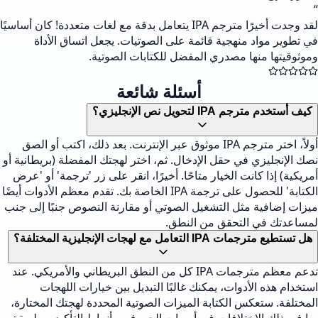
“
لقد وجدت أخيرًا مترجم IPA يتعامل بدقة مع لغات متعددة! كان أساسيًا
في تطوير مواد منهجية قائمة على الصوتيات. يجعل اتساق الأداة
وموثوقيتها منها مصدري المفضل للكتابات الصوتية.
أسئلة شائعة
كيف أستخدم مترجم IPA لتحويل نص الإنجليزي؟
أولاً، اختر مترجم IPA موثوق عبر الإنترنت. بعد ذلك، اكتب أو الصق
نصك الإنجليزي في حقل الإدخال. ثم، اختر لهجتك المفضلة (بريطانية أو
أمريكية) إذا كانت الخيار متاحًا. أخيرًا، انقر على زر 'ترجمة' أو 'عرض
الكتابة' للحصول على ترجمة IPA الخاصة بك. تقدم معظم الأدوات أيضًا
ميزات إضافية مثل التشغيل الصوتي أو مقارنة النصوص جنبًا إلى جنب
لمساعدتك في التحقق من النطق.
هل تستطيع مترجمات IPA التعامل مع لهجات الإنجليزية المختلفة؟
تدعم معظم مترجمات IPA كل من النطق البريطاني والأمريكي. عند
استخدام هذه الأدوات، يمكنك غالبًا التبديل بين خيارات اللهجات
المختلفة. ستعكس الكتابة الميزات الصوتية المحددة لهجتك المختارة،