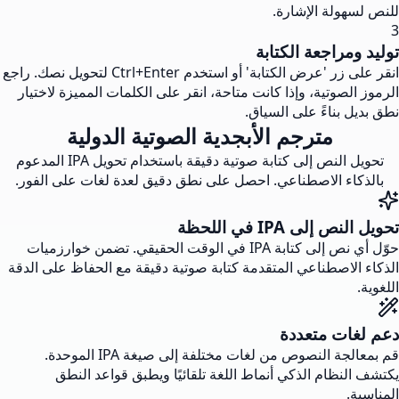
للنص لسهولة الإشارة.
3
توليد ومراجعة الكتابة
انقر على زر 'عرض الكتابة' أو استخدم Ctrl+Enter لتحويل نصك. راجع
الرموز الصوتية، وإذا كانت متاحة، انقر على الكلمات المميزة لاختيار
نطق بديل بناءً على السياق.
مترجم الأبجدية الصوتية الدولية
تحويل النص إلى كتابة صوتية دقيقة باستخدام تحويل IPA المدعوم
بالذكاء الاصطناعي. احصل على نطق دقيق لعدة لغات على الفور.
تحويل النص إلى IPA في اللحظة
حوّل أي نص إلى كتابة IPA في الوقت الحقيقي. تضمن خوارزميات
الذكاء الاصطناعي المتقدمة كتابة صوتية دقيقة مع الحفاظ على الدقة
اللغوية.
دعم لغات متعددة
قم بمعالجة النصوص من لغات مختلفة إلى صيغة IPA الموحدة.
يكتشف النظام الذكي أنماط اللغة تلقائيًا ويطبق قواعد النطق
المناسبة.