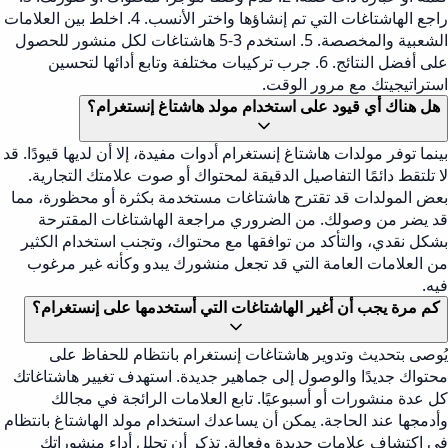
راجع الهاشتاغات التي تم إنشاؤها واختر الأنسب. 4. اخلط بين العلامات
الشعبية والمخصصة. 5. استخدم 3-5 هاشتاغات لكل منشور للحصول
على أفضل النتائج. 6. جرب تركيبات مختلفة وتابع أدائها لتحسين
استراتيجيتك مع مرور الوقت.
هل هناك أي قيود على استخدام مولد هاشتاغ إنستغرام؟
بينما توفر مولدات هاشتاغ إنستغرام أدوات مفيدة، إلا أن لديها قيودًا. قد
لا تلتقط دائمًا التفاصيل الدقيقة لمحتواك أو صوت علامتك التجارية.
بعض المولدات قد تقترح هاشتاغات مستخدمة بكثرة أو محظورة، مما
قد يضر من وصولك. من الضروري مراجعة الهاشتاغات المقترحة
بشكل نقدي، والتأكد من توافقها مع محتواك، وتجنب استخدام الكثير
من العلامات العامة التي قد تجعل منشورك يبدو وكأنه غير مرغوب
فيه.
كم مرة يجب أن أغير الهاشتاغات التي أستخدمها على إنستغرام؟
يُوصى بتحديث وتدوير هاشتاغات إنستغرام بانتظام للحفاظ على
محتواك جديدًا والوصول إلى جماهير جديدة. استهدف تغيير هاشتاغاتك
كل عدة منشورات أو أسبوعيًا. تابع العلامات الرائجة في مجالك
وأدمجها عند الحاجة. يمكن أن يساعدك استخدام مولد الهاشتاغ بانتظام
في اكتشاف علامات جديدة وفعالة. تذكر أن تحلل أداء منشوراتك