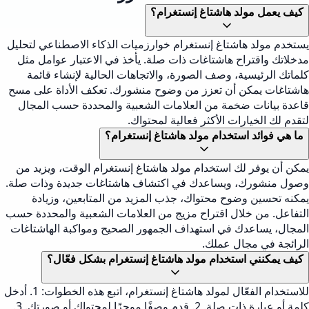
كيف يعمل مولد هاشتاغ إنستغرام؟
يستخدم مولد هاشتاغ إنستغرام خوارزميات الذكاء الاصطناعي لتحليل
مدخلاتك واقتراح هاشتاغات ذات صلة. يأخذ في الاعتبار عوامل مثل
كلماتك الرئيسية، وصف الصورة، والاتجاهات الحالية لإنشاء قائمة
هاشتاغات يمكن أن تعزز من وضوح منشورك. تعكف الأداة على مسح
قاعدة بيانات ضخمة من العلامات الشعبية والمحددة حسب المجال
لتقدم لك الخيارات الأكثر فعالية لمحتواك.
ما هي فوائد استخدام مولد هاشتاغ إنستغرام؟
يمكن أن يوفر لك استخدام مولد هاشتاغ إنستغرام الوقت، ويزيد من
وصول منشورك، ويساعدك في اكتشاف هاشتاغات جديدة وذات صلة.
يمكنه تحسين وضوح محتواك، جذب المزيد من المتابعين، وزيادة
التفاعل. من خلال اقتراح مزيج من العلامات الشعبية والمحددة حسب
المجال، يساعدك في استهداف الجمهور الصحيح ومواكبة الهاشتاغات
الرائجة في مجال عملك.
كيف يمكنني استخدام مولد هاشتاغ إنستغرام بشكل فعّال؟
للاستخدام الفعّال لمولد هاشتاغ إنستغرام، اتبع هذه الخطوات: 1. أدخل
كلمة أو عبارة ذات صلة. 2. قدم وصفًا موجزًا لمحتواك أو صورتك. 3.