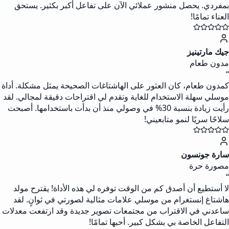
بمفردي. يحصل منشور عملائي الآن على تفاعل أكبر بكثير. يستحق
العناء تمامًا!
جيك مارتينيز
مدون طعام
“
كمدون طعام، كان العثور على الهاشتاغات الصحيحة يمثل مشكلة. أداة
موسلي سهلة الاستخدام للغاية وتقدم لي اقتراحات دقيقة لمجالي. لقد
رأيت زيادة بنسبة 30% في وصولي منذ أن بدأت باستخدامها. أصبحت
سلاحًا سريًا لنمو متابعيني!
سارة جونسون
مصورة حرة
“
لا أستطيع أن أصدق كم من الوقت توفره لي هذه الأداة! يقترح مولد
هاشتاغ إنستغرام من موسلي علامات مثالية لصورتي في ثوانٍ. لقد
ساعدني في الاقتراب من مجتمعات تصوير جديدة وقد ارتفعت معدلات
التفاعل الخاصة بي بشكل كبير. أحبها تمامًا!