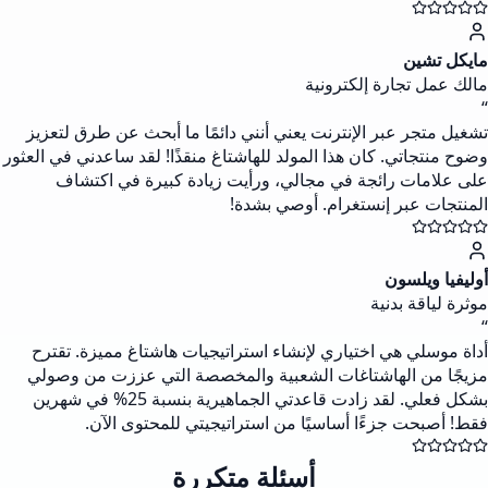
مايكل تشين
مالك عمل تجارة إلكترونية
“
تشغيل متجر عبر الإنترنت يعني أنني دائمًا ما أبحث عن طرق لتعزيز
وضوح منتجاتي. كان هذا المولد للهاشتاغ منقذًا! لقد ساعدني في العثور
على علامات رائجة في مجالي، ورأيت زيادة كبيرة في اكتشاف
المنتجات عبر إنستغرام. أوصي بشدة!
أوليفيا ويلسون
موثرة لياقة بدنية
“
أداة موسلي هي اختياري لإنشاء استراتيجيات هاشتاغ مميزة. تقترح
مزيجًا من الهاشتاغات الشعبية والمخصصة التي عززت من وصولي
بشكل فعلي. لقد زادت قاعدتي الجماهيرية بنسبة 25% في شهرين
فقط! أصبحت جزءًا أساسيًا من استراتيجيتي للمحتوى الآن.
أسئلة متكررة