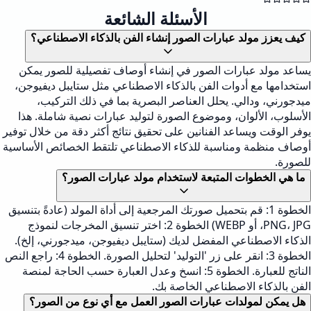
الأسئلة الشائعة
كيف يعزز مولد عبارات الصور إنشاء الفن بالذكاء الاصطناعي؟
يساعد مولد عبارات الصور في إنشاء أوصاف تفصيلية للصور يمكن
استخدامها مع أدوات الفن بالذكاء الاصطناعي مثل ستايبل ديفيوجن،
ميدجورني، ودالي. يحلل العناصر البصرية بما في ذلك التركيب،
الأسلوب، الألوان، وموضوع الصورة لتوليد عبارات نصية شاملة. هذا
يوفر الوقت ويساعد الفنانين على تحقيق نتائج أكثر دقة من خلال توفير
أوصاف منظمة ومناسبة للذكاء الاصطناعي تلتقط الخصائص الأساسية
للصورة.
ما هي الخطوات المتبعة لاستخدام مولد عبارات الصور؟
الخطوة 1: قم بتحميل صورتك المرجعية إلى أداة المولد (عادةً بتنسيق
PNG، JPG، أو WEBP) الخطوة 2: اختر تنسيق المخرجات لنموذج
الذكاء الاصطناعي المفضل لديك (ستايبل ديفيوجن، ميدجورني، إلخ).
الخطوة 3: انقر على زر 'التوليد' لتحليل الصورة. الخطوة 4: راجع النص
الناتج للعبارة. الخطوة 5: انسخ وعدل العبارة حسب الحاجة لمنصة
الفن بالذكاء الاصطناعي الخاصة بك.
هل يمكن لمولدات عبارات الصور العمل مع أي نوع من الصور؟