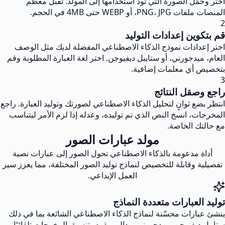
اختر وحمّل الصورة التي تود استخدامها إلى المولد. تقبل معظم
المنصات ملفات PNG، JPG، أو WEBP حتى 4MB في الحجم.
2
قم بتكوين إعدادات التوليد
اختر إعدادات نموذج الذكاء الاصطناعي المفضلة لديك مثل الوصف
العام، ميدجورني، أو ستايبل ديفيوجن. اختر لغة العبارة المطلوبة وقم
بتخصيص أي معلمات إضافية.
3
راجع وصقل النتائج
انتظر بضع ثوانٍ لتحليل الذكاء الاصطناعي لصورتك وتوليد العبارة. راجع
المخرجات، انسخ النص الذي تم توليده، وعدله إذا لزم الأمر ليتناسب
مع حالتك الخاصة.
مولد عبارات الصور
أداة مدعومة بالذكاء الاصطناعي تحول الصور إلى عبارات نصية
تفصيلية وقابلة للتخصيص لنماذج توليد الصور المختلفة، مما يعزز سير
العمل الإبداعي.
توليد العبارات متعددة النماذج
ينشئ عبارات محسّنة لنماذج الذكاء الاصطناعي الشائعة بما في ذلك
ستايبل ديفيوجن، ميدجورني، ودالي. يقوم بتنسيق المخرجات تلقائيًا