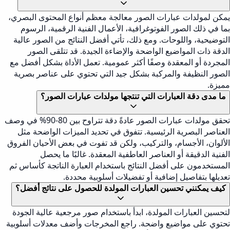
يمكن لمولدات عبارات الصور معالجة معظم أنواع المحتوى البصري،
بما في ذلك الصور الفوتوغرافية، الأعمال الفنية الرقمية، الرسوم
التوضيحية، واللوحات. ومع ذلك، تأتي أفضل النتائج من الصور عالية
الدقة ذات المواضيع الواضحة والإضاءة الجيدة. قد تتلقى الصور
المجردة أو المعقدة وصفًا أكثر عمومية. تعمل الأداة بشكل أفضل مع
الصور النظيفة والمركبة بشكل جيد التي تحتوي على عناصر بصرية
مميزة.
ما مدى دقة العبارات التي تنتجها مولدات عبارات الصور؟
تحقق مولدات عبارات الصور عادةً دقة تتراوح بين 80-90% في وصف
العناصر البصرية الرئيسية. تتفوق في تحديد الميزات الواضحة مثل
الألوان، الأجسام، والتركيب، ولكن قد تفوت في بعض الأحيان الفروق
الفنية الدقيقة أو العناصر العاطفية المعقدة. غالبًا ما يحصل
المستخدمون على أفضل النتائج باستخدام العبارة الناتجة كأساس ثم
تعديلها بتفاصيل إضافية أو تفضيلات أسلوبية محددة.
كيف يمكنني تحسين العبارات المولدة للحصول على نتائج أفضل؟
لتحسين العبارات المولدة، ابدأ باستخدام صور مرجعية عالية الجودة
تحتوي على مواضيع واضحة. راجع المخرجات وأضف معدلات أسلوبية