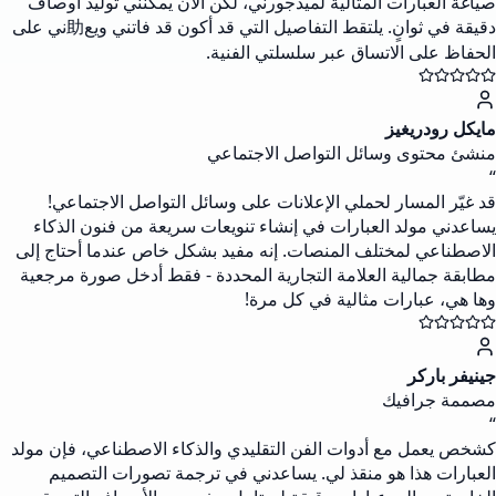
صياغة العبارات المثالية لميدجورني، لكن الآن يمكنني توليد أوصاف
دقيقة في ثوانٍ. يلتقط التفاصيل التي قد أكون قد فاتني ويع助ني على
الحفاظ على الاتساق عبر سلسلتي الفنية.
مايكل رودريغيز
منشئ محتوى وسائل التواصل الاجتماعي
“
قد غيّر المسار لحملي الإعلانات على وسائل التواصل الاجتماعي!
يساعدني مولد العبارات في إنشاء تنويعات سريعة من فنون الذكاء
الاصطناعي لمختلف المنصات. إنه مفيد بشكل خاص عندما أحتاج إلى
مطابقة جمالية العلامة التجارية المحددة - فقط أدخل صورة مرجعية
وها هي، عبارات مثالية في كل مرة!
جينيفر باركر
مصممة جرافيك
“
كشخص يعمل مع أدوات الفن التقليدي والذكاء الاصطناعي، فإن مولد
العبارات هذا هو منقذ لي. يساعدني في ترجمة تصورات التصميم