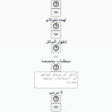
لهجة إيلوكانو
إظهار البدائل
متطلبات مخصصة
لا تترجم