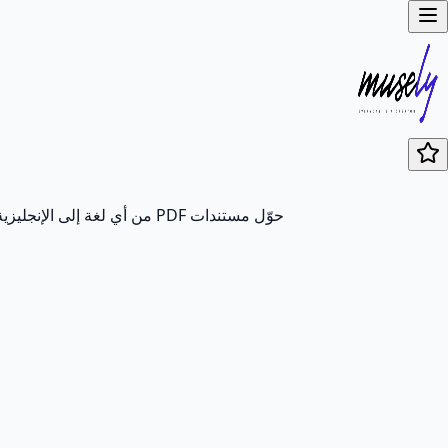
حوّل مستندات PDF من أي لغة إلى الإنجليزية ببضع نقرات فقط. توضح لك دليلنا عدة طرق لترجمة ملفات PDF بدقة مع الحفاظ على التنسيق والتصميم الأصلي.