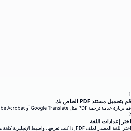
1
قم بتحميل مستند PDF الخاص بك
قم بزيارة خدمة ترجمة PDF مثل Google Translate أو Adobe Acrobat. اضغط على زر الوثائق أو الرفع وابحث عن ملف PDF الذي ترغب في ترجمته على جهاز الكمبيوتر الخاص بك.
2
اختر إعدادات اللغة
اختر اللغة المصدر لملف PDF إذا كنت تعرفها، واضبط الإنجليزية كلغة هدف. معظم أدوات الترجمة سوف تكتشف اللغة الأصلية تلقائيًا إذا كنت غير متأكد.