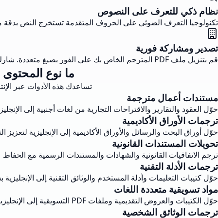
نظام ذكي للتعرف على النصوص
تكنولوجيا التعرف الضوئي على الحروف المتقدمة تستخرج النص بدقة من ملفات PDF والرسوم الممسوحة، مما يضمن ترجمة عالية الجودة لجمي
تصدير ومشاركة فورية
قم بتنزيل ملف PDF المترجم الخاص بك على الفور بصيغ متعددة. شارك النسخة الإنجليزية مباشرة عبر البريد الإلكتروني أو التخزين السحابي ببضع نقرات.
ما نوع المحتوى الذي 
تساعدك هذه الأدوات عبر الإنت
مستندات أعمال مترجمة
حوّل العقود والتقارير والاقتراحات التجارية من لغات أجنبية إلى الإنجل
ترجمات الأوراق الأكاديمية
حوّل أوراق البحث والرسائل والأوراق الأكاديمية إلى الإنجليزية لتعزيز ال
تحويلات المستندات القانونية
ترجم الاتفاقيات القانونية والشهادات والمستندات الرسمية مع الحفاظ ع
ترجمات الأدلة التقنية
حوّل كتيبات التعليمات وأدلة المستخدم والوثائق التقنية إلى الإنجليزي
مواد تسويقية متعددة اللغات
حوّل الكتيبات والعروض التقديمية وملفات PDF التسويقية إلى الإنجليزية للوصول إلى جمهور عالمي.
ترجمات الوثائق الشخصية