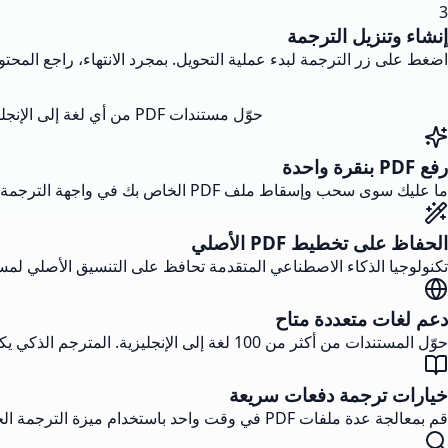
3
إنشاء وتنزيل الترجمة
اضغط على زر الترجمة لبدء عملية التحويل. بمجرد الانتهاء، راجع المحتوى المترجم للتأكد من دقته وقم بتنزيل PDF الخاص بك باللغة ا
حوّل مستندات PDF من أي لغة إلى الإنجليزية بسهولة باستخدام أدوات الترجمة المدعومة بالذكاء الاصطناعي، مع الحفاظ على التنسيق والتصميم الأصلي.
رفع PDF بنقرة واحدة
ما عليك سوى سحب وإسقاط ملف PDF الخاص بك في واجهة الترجمة. النظام الذكي يقبل مستندات من أي حجم ويكتشف تلقائيًا اللغة المصدر.
الحفاظ على تخطيط PDF الأصلي
تكنولوجيا الذكاء الاصطناعي المتقدمة تحافظ على التنسيق الأصلي لمست
دعم لغات متعددة متاح
حوّل المستندات من أكثر من 100 لغة إلى الإنجليزية. المترجم الذكي يكتشف ويعالج النص بدقة بغض النظر عن اللغة المصدر.
خيارات ترجمة دفعات سريعة
قم بمعالجة عدة ملفات PDF في وقت واحد باستخدام ميزة الترجمة الجماعية. وفر الوقت بترجمة مجموعات كاملة من الوثائق في جلسة واحدة.