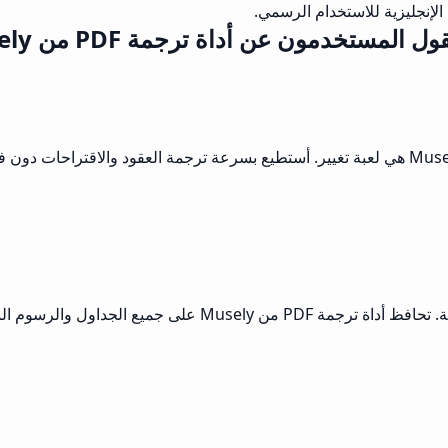
إنجليزية للاستخدام الرسمي.
ول المستخدمون عن أداة ترجمة PDF من Musely
كشخص يتعامل مع العملاء الأجانب يوميًا، فإن ميزة ترجمة PDF من Musely هي لعبة تغيير. أستطيع ب
أحتاج بشكل متكرر لترجمة أوراق البحث من لغات متنوعة إلى الإنج