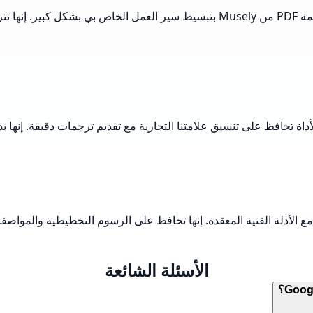
معالجة المستندات الأجنبية هي جزء كبير من عملي. لقد قامت أداة ترجمة PDF من usely
في مترجم PDF من Musely هو كيفية تعاملها مع الأدلة الفنية المعقدة. إنها تحافظ على الرسو
الأسئلة الشائعة