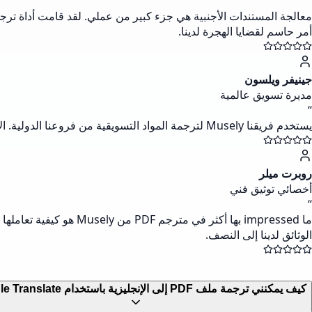
“
أمر حاسم لقضايا الهجرة لدينا.
جينيفر ويلسون
مديرة تسويق عالمية
“
يستخدم فريقنا Musely لترجمة المواد التسويقية من فروعنا الدولية. الأداة تحافظ على تنسيق علامتنا التجارية مع تقديم ترجمات دقيقة. إنها بديهية تمامًا بحيث يمكن لأي شخص في الفريق استخدامها دون تدريب.
روبرت ميلر
أخصائي توثيق فني
“
ما impressed بها أكثر 
الوثائق لدينا إلى النصف.
كيف يمكنني ترجمة ملف PDF إلى الإنجليزية باستخدام Google Translate؟