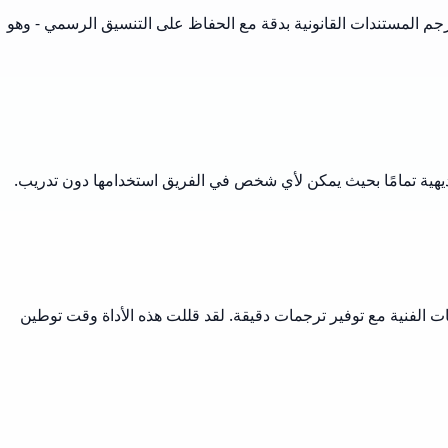
M بتبسيط سير العمل الخاص بي بشكل كبير. إنها تترجم المستندات القانونية بدقة مع الحفاظ على التنسيق الرسمي - وهو
م التخطيطية والمواصفات الفنية مع توفير ترجمات دقيقة. لقد قللت هذه الأداة وقت توطين