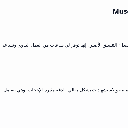
سرعة ترجمة العقود والاقتراحات دون فقدان التنسيق الأصلي. إنها توفر لي ساعات من العمل اليدوي وتساعد
ليزية. تحافظ أداة ترجمة PDF من Musely على جميع الجداول والرسوم البيانية والاستشهادات بشكل مثالي. الدقة مثيرة للإعجاب، وهي تتعامل