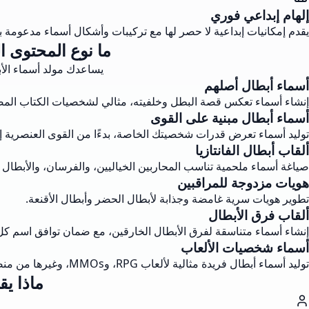
إلهام إبداعي فوري
يقدم إمكانيات إبداعية لا حصر لها مع تركيبات وأشكال أسماء مدعومة با
ما نوع المحتوى ا
يساعدك مولد أسماء الأب
أسماء أبطال أصلهم
إنشاء أسماء تعكس قصة البطل وخلفيته، مثالي لشخصيات الكتاب المصو
أسماء أبطال مبنية على القوى
توليد أسماء تعرض قدرات شخصيتك الخاصة، بدءًا من القوى العنصرية إل
ألقاب أبطال الفانتازيا
صياغة أسماء ملحمية تناسب المحاربين الخياليين، والفرسان، والأبطال
هويات مزدوجة للمراقبين
تطوير هويات سرية غامضة وجذابة لأبطال الحضر وأبطال الأقنعة.
ألقاب فرق الأبطال
إنشاء أسماء متناسقة لفرق الأبطال الخارقين، مع ضمان توافق اسم 
أسماء شخصيات الألعاب
توليد أسماء أبطال فريدة مثالية لألعاب RPG، وMMOs، وغيرها من منصات الألعاب حيث تهم هوية الشخصية.
ماذا ي