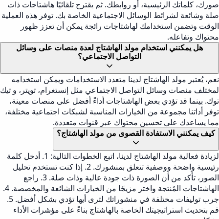
صورك، كلماتك الرئيسية، أو روابطك. ثم يقترح تلقائيًا هاشتاجات ذات
صلة وشائعة لشرائط الوسائل الاجتماعية الخاصة بك. توفر هذه العملية
الوقت وتضمن استخدامك لهاشتاجات رائجة يمكن أن تعزز ظهور
محتواك وتفاعله.
هل يمكنني استخدام مولد الهاشتاج لعدة منصات على وسائل
التواصل الاجتماعي؟
نعم، يُعتبر مولد الهاشتاج لدينا متعدد الاستخدامات ويمكن استخدامه
لمختلف منصات وسائل التواصل الاجتماعي مثل إنستغرام، تويتر، و تيك
توك. بينما قد تؤدي بعض الهاشتاجات أداءً أفضل على منصات معينة،
توفر أداتنا مجموعة من الخيارات المناسبة لشبكات اجتماعية مختلفة،
مما يساعدك على تحسين محتواك عبر قنوات متعددة.
كيف يمكنني الاستفادة القصوى من مولد الهاشتاج؟
لزيادة فعالية مولد الهاشتاج لدينا، اتبع الخطوات التالية: 1. أدخل كلمة
رئيسية واضحة ووصفية تتعلق بمنشورك. 2. إذا كنت تستخدم تحليل
الصور، تأكد من أن الصورة ذات جودة عالية وذات صلة. 3. راجع
الهاشتاجات المُنتجة واختر مزيجًا من الخيارات الشائعة والمخصصة. 4.
جرب توليفات مختلفة في منشوراتك لترى أيها تؤدي بشكل أفضل. 5.
قم بتحديث استراتيجيتك الخاصة بالهاشتاج بناءً على مؤشرات الأداء