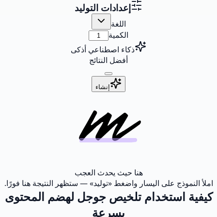
إعدادات التوليد
اللغة
الكمية
ذكاء اصطناعي أذكى
أفضل النتائج
إنشاء
هنا حيث يحدث العجب
املأ النموذج على اليسار واضغط «توليد» — ستظهر النتيجة هنا فورًا.
كيفية استخدام تلخيص جوجل لهضم المحتوى
بسرعة