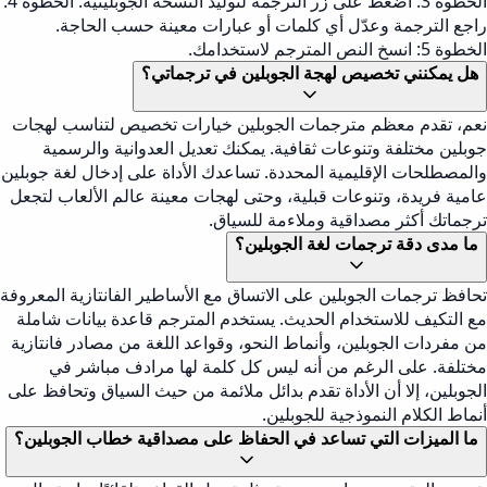
الخطوة 3: اضغط على زر الترجمة لتوليد النسخة الجوبلينية. الخطوة 4:
راجع الترجمة وعدّل أي كلمات أو عبارات معينة حسب الحاجة.
الخطوة 5: انسخ النص المترجم لاستخدامك.
هل يمكنني تخصيص لهجة الجوبلين في ترجماتي؟
نعم، تقدم معظم مترجمات الجوبلين خيارات تخصيص لتناسب لهجات
جوبلين مختلفة وتنوعات ثقافية. يمكنك تعديل العدوانية والرسمية
والمصطلحات الإقليمية المحددة. تساعدك الأداة على إدخال لغة جوبلين
عامية فريدة، وتنوعات قبلية، وحتى لهجات معينة عالم الألعاب لتجعل
ترجماتك أكثر مصداقية وملاءمة للسياق.
ما مدى دقة ترجمات لغة الجوبلين؟
تحافظ ترجمات الجوبلين على الاتساق مع الأساطير الفانتازية المعروفة
مع التكيف للاستخدام الحديث. يستخدم المترجم قاعدة بيانات شاملة
من مفردات الجوبلين، وأنماط النحو، وقواعد اللغة من مصادر فانتازية
مختلفة. على الرغم من أنه ليس كل كلمة لها مرادف مباشر في
الجوبلين، إلا أن الأداة تقدم بدائل ملائمة من حيث السياق وتحافظ على
أنماط الكلام النموذجية للجوبلين.
ما الميزات التي تساعد في الحفاظ على مصداقية خطاب الجوبلين؟