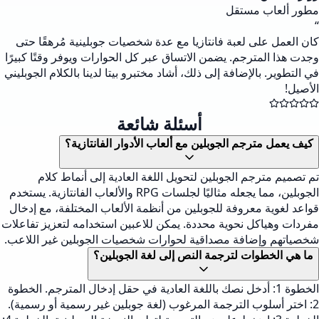
مطور ألعاب مستقل
“
كان العمل على لعبة فانتازيا مع عدة شخصيات جوبلينية مُرهقًا حتى
وجدت هذا المترجم. يضمن الاتساق عبر كل الحوارات ويوفر وقتًا كبيرًا
في التطوير. بالإضافة إلى ذلك، أشاد مختبرو بيتا لدينا بالكلام الجوبليني
الأصيل!
أسئلة شائعة
كيف يعمل مترجم الجوبلين مع ألعاب الأدوار الفانتازية؟
تم تصميم مترجم الجوبلين لتحويل اللغة العادية إلى أنماط كلام
الجوبلين، مما يجعله مثاليًا لجلسات RPG والألعاب الفانتازية. يستخدم
قواعد لغوية معروفة للجوبلين من أنظمة الألعاب المختلفة، مع إدخال
مفردات وهياكل نحوية محددة. يمكن للاعبين استخدامه لتعزيز تفاعلات
شخصياتهم وإضافة مصداقية لحوارات شخصيات الجوبلين غير اللاعب.
ما هي الخطوات لترجمة النص إلى لغة الجوبلين؟
الخطوة 1: أدخل نصك باللغة العادية في حقل إدخال المترجم. الخطوة
2: اختر أسلوب الترجمة المرغوب (لغة جوبلين غير رسمية أو رسمية).