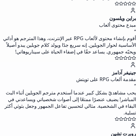
براين ويلسون
مبدع محتوى ألعاب
“
أقوم بإنشاء محتوى لألعاب RPG عبر الإنترنت، وهذا المترجم هو أداتي
الأساسية لحوار الجوبلين. إنه سريع جدًا ويولد كلام جوبلين يبدو أصيلاً
ويحبّه جمهوري. يساعد حقًا في إضفاء الحياة على سيناريوهاتي!
جينيفر آدامز
مقدمة ألعاب RPG على تويتش
“
يحب مشاهديّ بشكل كبير عندما أستخدم مترجم الجوبلين أثناء البث
المباشر! يضيف عنصرًا ممتعًا إلى أصوات شخصياتي ويساعدني في
البقاء في الشخصية. مثالي لتحسين تفاعل الجمهور وجعل بثوثي أكثر
تسلية.
روبرت تشين