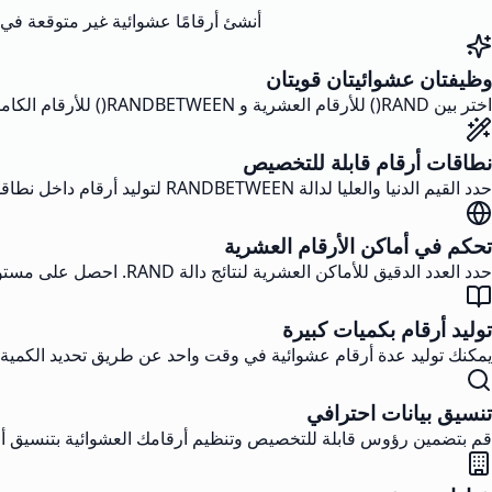
أنشئ أرقامًا عشوائية غير متوقعة في إكسل مع التحكم الدقيق باستخ
وظيفتان عشوائيتان قويتان
اختر بين RAND() للأرقام العشرية و RANDBETWEEN() للأرقام الكاملة داخل نطاقات محددة. توفر الدالتان مستويات مختلفة من التخصيص لاحتياجاتك من الأرقام العشوائية.
نطاقات أرقام قابلة للتخصيص
حدد القيم الدنيا والعليا لدالة RANDBETWEEN لتوليد أرقام داخل نطاقك المطلوب. مثالي لإنشاء مجموعات بيانات عشوائية محكومة.
تحكم في أماكن الأرقام العشرية
حدد العدد الدقيق للأماكن العشرية لنتائج دالة RAND. احصل على مستوى الدقة المطلوب لحساباتك.
توليد أرقام بكميات كبيرة
يمكنك توليد عدة أرقام عشوائية في وقت واحد عن طريق تحديد الكمية ال
تنسيق بيانات احترافي
قم بتضمين رؤوس قابلة للتخصيص وتنظيم أرقامك العشوائية بتنسيق أع