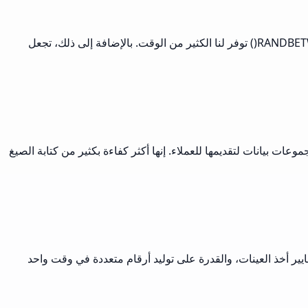
هذه الأداة غيرت قواعد اللعبة لنماذج المحاكاة في فريقي. القدرة على تحديد الأماكن العشرية في RAND() وتحديد نطاقات مخصصة مع RANDBETWEEN() توفر لنا الكثير من الوقت. بالإضافة إلى ذلك، تجعل
 بيانات لتقديمها للعملاء. إنها أكثر كفاءة بكثير من كتابة الصيغ
ايير أخذ العينات، والقدرة على توليد أرقام متعددة في وقت واحد