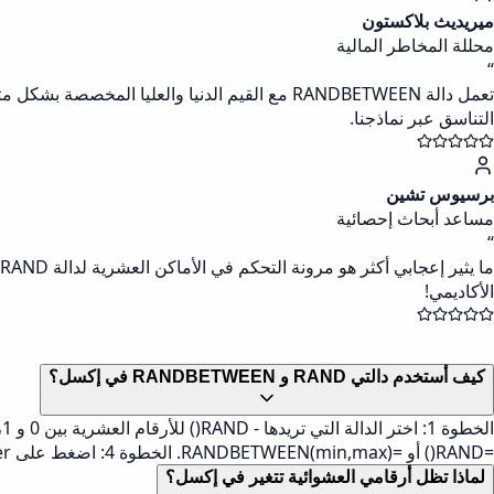
ميريديث بلاكستون
محللة المخاطر المالية
“
تعمل دالة RANDBETWEEN مع القيم الدنيا والعلي
التناسق عبر نماذجنا.
برسيوس تشين
مساعد أبحاث إحصائية
“
الأكاديمي!
كيف أستخدم دالتي RAND و RANDBETWEEN في إكسل؟
=RAND() أو =RANDBETWEEN(min,max). الخطوة 4: اضغط على Enter لتوليد الرقم. الخطوة 5: لقفل الرقم المتولد، اضغط على F9 بعد التوليد لتحويل الصيغة إلى قيمة ثابتة.
لماذا تظل أرقامي العشوائية تتغير في إكسل؟