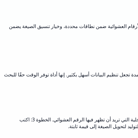
لآلاف من الأرقام العشوائية ضمن نطاقات محددة، وخيار تنسيق الصيغة يضمن
، والقدرة على تخصيص رؤوس الأعمدة تجعل تنظيم البيانات أسهل بكثير. إنها أداة توفر الوقت حقًا للبحث
الخطوة 1: اختر الدالة التي تريدها - RAND() للأرقام العشرية بين 0 و 1، أو RANDBETWEEN() للأعداد الكاملة ضمن نطاق. الخطوة 2: اختر الخلية التي تريد أن تظهر فيها الرقم العشوائي. الخطوة 3: اكتب