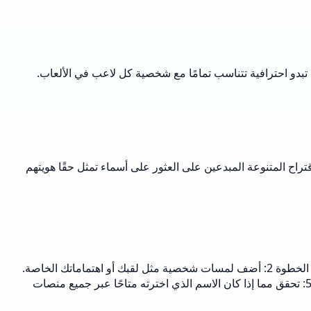
اء تبدو احترافية تتناسب تمامًا مع شخصية كل لاعب في الألعاب.
تراح المتنوعة المبدعين على العثور على أسماء تمثل حقًا هويتهم
ابدأ بإدخال كلمات رئيسية تتعلق بمجالك وأسلوبك في الألعاب. الخطوة 1: أدخل أنوع الألعاب المفضلة لديك (مثل FPS، RPG، أو ألعاب متنوعة). الخطوة 2: أضف لمسات شخصية مثل لقبك أو اهتماماتك الخاصة.
الخطوة 3: اختر نمط المحتوى الخاص بك (دروس، بث مباشر، أو مراجعات). الخطوة 4: انقر على 'توليد' واستعرض الخيارات المتعددة. الخطوة 5: تحقق مما إذا كان الاسم الذي اخترته متاحًا عبر جميع منصات