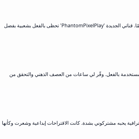
كان العثور على اسم القناة المثالي يزعجني حتى جربت مولد Musely. أعطاني على الفور خيارات فريدة تعكس أسلوب الألعاب الخاص بي تمامًا. قناتي الجديدة 'PhantomPixelPlay' تحظى بالفعل بشعبية بفضل
ن مستخدمة بالفعل. وفّر لي ساعات من العصف الذهني والتحقق من
رافية يحبه مشتركوني بشدة. كانت الاقتراحات إبداعية وشعرت وكأنها