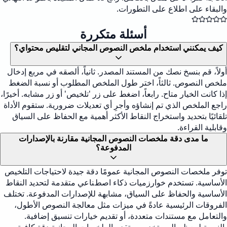
والبقاء على اطلاع على التطورات.
أسئلة متكررة
كيف يمكنني استخدام ملخص النصوص المجاني لتقليص محتواي؟
أولاً، قم بنسخ نصك من المستند المصدر. ثانياً، ألصقه في مربع إدخال
ملخص النصوص. ثالثاً، اختر طول الملخص المطلوب أو نسبة الضغط
إذا كانت الخيار متاح. رابعاً، اضغط على زر 'تلخيص' أو زر مشابه. أخيرًا،
راجع الملخص الذي تم إنشاؤه وأجرِ أي تعديلات ضرورية. ستقوم الأداة
تلقائيًا بتحديد واستخراج النقاط الأكثر أهمية مع الحفاظ على السياق
وقابلية القراءة.
ما مدى دقة ملخصات النصوص المجانية مقارنة بالإصدارات
المدفوعة؟
توفر ملخصات النصوص المجانية عمومًا دقة جيدة لاحتياجات التلخيص
الأساسية. تستخدم خوارزميات ذكاء اصطناعي متقدمة لتحديد النقاط
الأساسية والحفاظ على السياق، مشابهة للإصدارات المدفوعة. تختلف
الفروقات الرئيسية عادةً في ميزات مثل معالجة النصوص الأطول،
والتعامل مع مستندات متعددة، أو تقديم خيارات تنسيق إضافية.