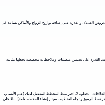
روض العملاء، والقدرة على إضافة تواريخ الزواج والأماكن تساعد في
تلفة. القدرة على تضمين متطلبات وملاحظات مخصصة تجعلها مثالية
إنشاء مخطط أنساب أمر بسيط مع أداتنا. الخطوة 1: أدخل معلومات أعضاء عائلتك في المنطقة النصية، بما في ذلك الأسماء، سنوات الميلاد، والعلاقات. الخطوة 2: اختر نمط المخطط المفضل لديك (علم الأنساب
لمخطط الطبي، إلخ). الخطوة 3: اختر عدد الأجيال المراد عرضها. الخطوة 4: أضف أي حالات طبية أو صفات ذات صلة. الخطوة 5: اختر نمط الرموز واتجاه التخطيط. سيتم إنشاء المخطط تلقائيًا بناءً على