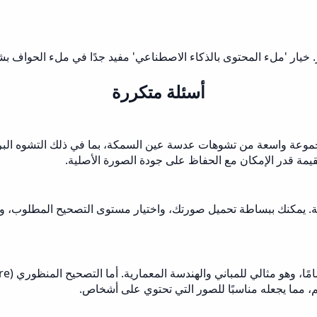
يار 'ملء المحتوى بالذكاء الاصطناعي' مفيد جدًا في ملء الحواف بشك
أسئلة متكررة
 عدسة عين السمكة من Musely للتعامل مع مجموعة واسعة من تشوهات عدسة عين السمكة، بما
مة قدر الإمكان مع الحفاظ على جودة الصورة الأصلية.
Musel لتكون سهلة الاستخدام للغاية. يمكنك ببساطة تحميل صورتك، واختيار مستوى التصحيح
، مما يجعله مناسبًا للصور التي تحتوي على أشخاص.