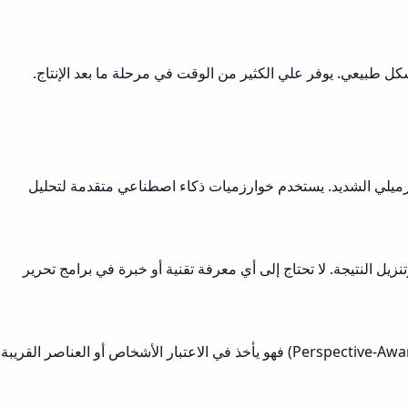
ل طبيعي. يوفر علي الكثير من الوقت في مرحلة ما بعد الإنتاج.
 في ذلك التشوه البرميلي الشديد. يستخدم خوارزميات ذكاء اصطناعي متقدمة لتحليل
 المطلوب، وتنزيل النتيجة. لا تحتاج إلى أي معرفة تقنية أو خبرة في برامج تحرير
التصحيح الطبيعي يركز على جعل الخطوط المستقيمة تبدو مستقيمة تمامًا، وهو مثالي للمباني والهندسة المعمارية. أما التصحيح المنظوري (Perspective-Aware) فهو يأخذ في الاعتبار الأشخاص أو العناصر القريبة