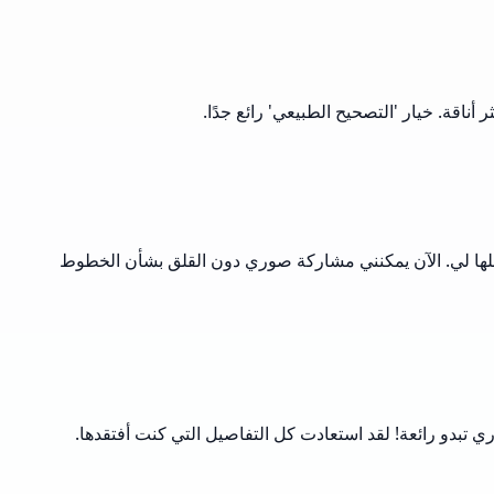
اقة. خيار 'التصحيح الطبيعي' رائع جدًا.
أسافر، غالبًا ما أستخدم عدسة عين السمكة لالتقاط مناظر بانورامية واسعة. كانت مشكلة التشوه دائمًا مزعجة، لكن مصحح Musely حلها لي. الآن يمكنني مشاركة صوري دون القلق بشأن الخطوط
ي تبدو رائعة! لقد استعادت كل التفاصيل التي كنت أفتقدها.