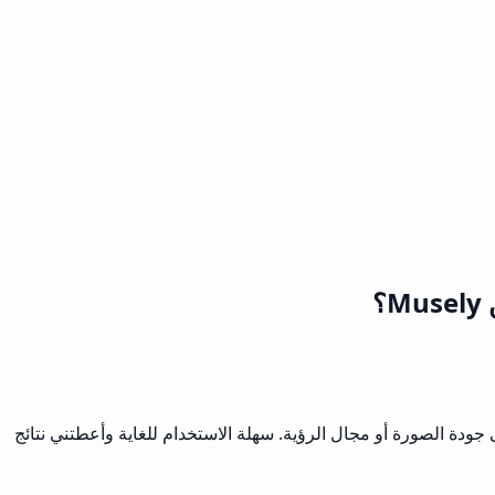
؟
مذهلة! لقد أزالت التشوه تمامًا دون التأثير على جودة الصورة أو مجال الرؤية. سهلة الاستخدام للغاية وأعطتني نتائج