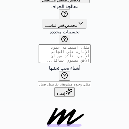
مخصص:
طبيعي مستطيل
معالجة الحواف
مخصص:
قص لتناسب
تحسينات محددة
أشياء يجب تجنبها
إنشاء