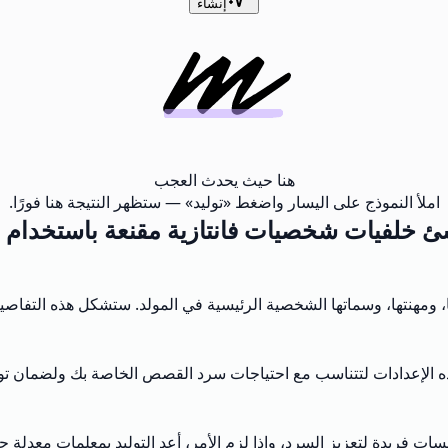
إنشاء
هنا حيث يحدث العجب
املأ النموذج على اليسار واضغط «توليد» — ستظهر النتيجة هنا فورًا.
 خلفيات شخصيات فانتازية مقنعة باستخدام مول
ا، ومهنتها، وسماتها الشخصية الرئيسية في المولد. ستشكل هذه التف
هذه الإعدادات لتتناسب مع احتياجات سرد القصص الخاصة بك ولضمان تواف
ت فريدة لتعزيز السرد، وإذا لزم الأمر، أعد التوليد بمعلمات معدلة ح