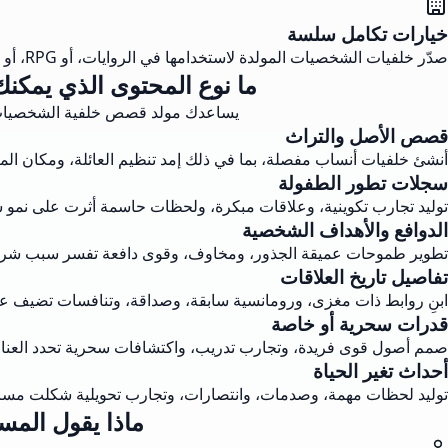
خيارات تكامل سلسة
صدّر خلفيات الشخصيات المولدة لاستخدامها في الروايات، أو RPG، أو تطوير الألعاب. متوافقة مع أنواع السرد المختلفة والمنصات الإبداعية.
ما نوع المحتوى الذي يمكنك
يساعدك مولد قصص خلفية الشخصيات الف
قصص الأصل والتراث
أنشئ خلفيات أنساب مفصلة، بما في ذلك إمد تنظيم العائلة، ومكان الميل
سجلات تطور الطفولة
توليد تجارب تكوينية، وعلاقات مبكرة، ولحظات حاسمة أثرت على نمو
الدوافع والأهداف الشخصية
تطوير طموحات عميقة الجذور، ومخاوف، وقوى دافعة تفسر سبب شرو
تفاصيل تاريخ العلاقات
ابنِ روابط ذات مغزى، ورومانسية سابقة، وصداقة، وتنافسات تضيف عمق
قدرات سحرية أو خاصة
صمم أصول قوى فريدة، وتجارب تدريب، واكتشافات سحرية تحدد العنا
أحداث تغير الحياة
توليد لحظات مهمة، وصدمات، وانتصارات، وتجارب تحويلية شكلت مسا
ماذا يقول الم