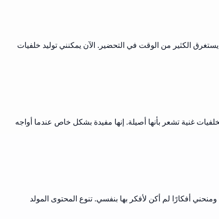
خصيات الفانتازية أحدث ثورة في حملات D&D الخاصة بي. أُدير عدة ألعاب أسبوعيًا، وكان إنشاء شخصيات NPC فريدة يستغرق الكثير من الوقت في التحضير. الآن يمكنني توليد خلفيات
لفيات غنية تشعر بأنها أصيلة. إنها مفيدة بشكل خاص عندما أواجه
ذني مولد الخلفيات عدد لا يحصى من الساعات ومنحني أفكارًا لم أكن لأفكر بها بنفسي. تنوع المحتوى المولد