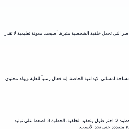
صر التي تجعل خلفية الشخصية مثيرة. أصبحت معونة تعليمية لا تقدر
 لمساتي الإبداعية الخاصة. إنه فعال زمنياً للغاية ويولد محتوى
ابدأ بإدخال التفاصيل الأساسية للشخصية مثل الاسم، والعرق، والمهنة. ثم اتبع هذه الخطوات: الخطوة 1: اختر نبرة الكتابة وأسلوبها المفضل. الخطوة 2: اختر طول وتعقيد الخلفية. الخطوة 3: اضغط على توليد