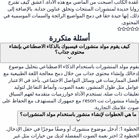
عُقدة الكاتب أصبحت من الماضي مع هذه الأداة. أعشق كيف تقترح
زوايا جديدة لمنشورات المنتجات وتخلق عناوين جذابة. بالإضافة إلى
ذلك، إنها جيدة حقاً في دمج المواضيع الرائجة والسمات الموسمية في
المحتوى.
أسئلة متكررة
كيف يقوم مولد منشورات فيسبوك بالذكاء الاصطناعي بإنشاء
محتوى جذاب؟
يقوم مولد المنشورات باستخدام الذكاء الاصطناعي بتحليل موضوع
إدخالك وإنشاء محتوى جذاب من خلال دمج معالجة اللغة الطبيعية مع
أفضل الممارسات في وسائل التواصل الاجتماعي. يأخذ في الاعتبار
عوامل مثل طول المنشور، نغمة الصوت، وأنماط التفاعل لتوليد
تعليقات ذات صلة. تستخدم الأداة خوارزميات متقدمة لفهم السياق
وإنشاء منشورات تت reson مع جمهورك المستهدف مع الحفاظ على
صوت علامتك التجارية.
ما هي الخطوات لإنشاء منشور باستخدام مولد المنشورات؟
الخطوة 1: أدخل موضوع منشورك أو وصفًا موجزًا في حقل الإدخال.
الخطوة 2: اختر نغمة الصوت المفضلة لديك من خيارات مثل غير