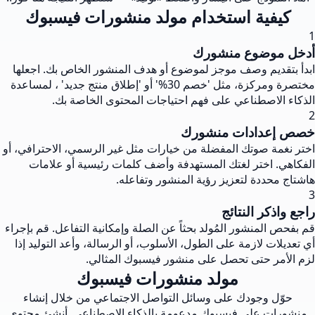
كيفية استخدام مولد منشورات فيسبوك
1
أدخل موضوع منشورك
ابدأ بتقديم وصف موجز لموضوع أو هدف المنشور الخاص بك. اجعلها
مختصرة ومركزة، مثل 'خصم 30%' أو 'إطلاق منتج جديد' ، لمساعدة
الذكاء الاصطناعي على فهم احتياجات المحتوى الخاصة بك.
2
خصص إعدادات منشورك
اختر نغمة صوتك المفضلة من خيارات مثل غير الرسمي، الاحترافي، أو
الفكاهي. اختر لغتك المستهدفة وأضف كلمات رئيسية أو علامات
هاشتاج محددة لتعزيز رؤية المنشور وتفاعله.
3
راجع واذكر النتائج
قم بفحص المنشور المُولد بحثاً عن الصلة وإمكانية التفاعل. قم بإجراء
أي تعديلات لازمة على الطول، الأسلوب، أو الرسالة، وأعد التوليد إذا
لزم الأمر حتى تحصل على منشور فيسبوك المثالي.
مولد منشورات فيسبوك
حوّل وجودك على وسائل التواصل الاجتماعي من خلال إنشاء
منشورات على فيسبوك مدعومة بالذكاء الاصطناعي. أنشئ محتوى