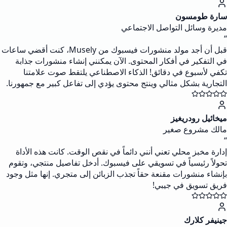
سارة طومسون
مديرة وسائل التواصل الاجتماعي
“
قبل أن أجد مولد منشورات فيسبوك من Musely، كنت أقضي ساعات
في التفكير في أفكار المحتوى. الآن يمكنني إنشاء منشورات جذابة
تكفي لأسبوع في دقائق! الذكاء الاصطناعي يلتقط صوت علامتنا
التجارية بشكل مثالي وينتج محتوى يؤدي إلى تفاعل كبير مع جمهورنا.
ميخائيل رودريغيز
مالك مشروع صغير
“
إدارة مخبز محلي تعني أنني دائماً في نقص الوقت. كانت هذه الأداة
تحولاً رئيسياً في تسويقي على فيسبوك. أدخل تفاصيل منتجي، وتقوم
بإنشاء منشورات مقنعة حقاً تجذب الزبائن إلى متجري. إنها مثل وجود
فريق تسويق في جيبي!
جينيفر كلارك