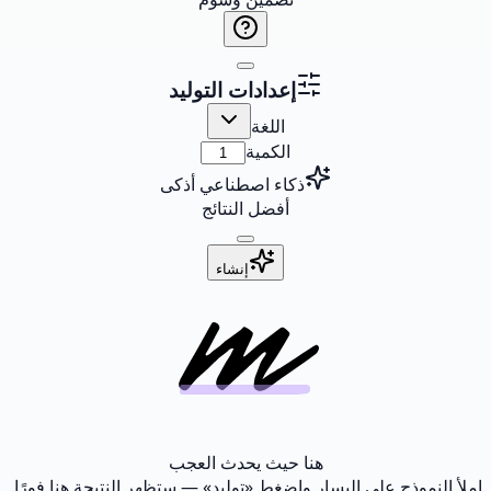
إعدادات التوليد
اللغة
الكمية
ذكاء اصطناعي أذكى
أفضل النتائج
إنشاء
هنا حيث يحدث العجب
املأ النموذج على اليسار واضغط «توليد» — ستظهر النتيجة هنا فورًا.