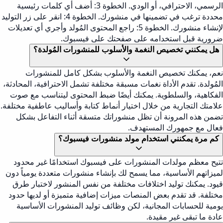
الرسمي، الاحترافي، أو الودي. الخطوة 3: أضف أي كلمات رئيسية
محددة ترغب في تضمينها في منشورك. الخطوة 4: انقر على زر التوليد
لإنشاء منشورك. الخطوة 5: راجع المحتوى المُولد وأجري أي تعديلات
ضرورية قبل استخدامه على صفحتك على فيسبوك.
هل يمكنني تخصيص النغمة والأسلوب للمنشورات المُولدة؟
نعم، يمكنك تخصيص النغمة والأسلوب بشكل كامل للمنشورات
المُولدة. تقدم الأداة نغمات مسبقة مختلفة تشمل الاحترافية، المحادثة،
الفكاهية، والسلطوية. يمكنك أيضًا ضبط المحتوى ليتناسب مع صوت
علامتك التجارية من خلال اختيار أنماط كتابة وأساليب عاطفية مختلفة.
تضمن هذه المرونة أن تظل منشوراتك متسقة أثناء التفاعل بشكل
فعال مع جمهورك المستهدف.
كم مرة يمكنني استخدام مولد منشورات فيسبوك؟
تتيح معظم مولدات المنشورات على فيسبوك استخدامًا غير محدود
لميزاتهم الأساسية، مما يسمح لك بإنشاء منشورات متعددة يومياً دون
قيود. يمكنك توليد اختلافات مختلفة من نفس المنشور لاختبار طرق
مختلفة. قد تقدم بعض المنصات ميزات إضافية متميزة أو لديها حدود
يومية للحسابات المجانية، لكن وظائف توليد المنشورات الأساسية
عادة ما تبقى غير مقيدة.