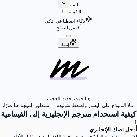
اللغة
الكمية
ذكاء اصطناعي أذكى
أفضل النتائج
إنشاء
هنا حيث يحدث العجب
املأ النموذج على اليسار واضغط «توليد» — ستظهر النتيجة هنا فورًا.
كيفية استخدام مترجم الإنجليزية إلى الفيتنامية
1
أدخل نصك الإنجليزي
اكتب أو الصق نصك الإنجليزي في خانة اللغة المصدر. تقبل الأداة