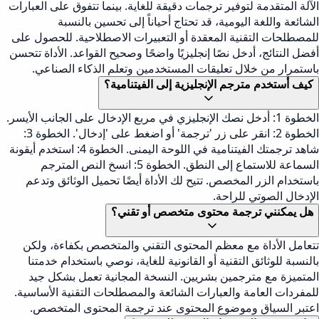
الآلة المتقدمة لتوفير ترجمات دقيقة للغاية. بينما تتفوق على العبارات
الشائعة واللغة اليومية، قد تحتاج أحياناً إلى تحسين بالنسبة
للمصطلحات التقنية المعقدة أو التعبيرات الاصطلاحية. للحصول على
أفضل النتائج، أدخل نصًا إنجليزيًا واضحًا وصحيح القواعد. الأداة تتحسن
باستمرار من خلال تعليقات المستخدمين وتعلم الذكاء الصناعي.
كيف أستخدم مترجم الإنجليزية إلى الفيتنامية؟
الخطوة 1: أدخل نصك الإنجليزي في مربع الإدخال على الجانب الأيسر.
الخطوة 2: انقر على زر 'ترجمة' أو اضغط على 'إدخال'. الخطوة 3:
شاهد ترجمتك الفيتنامية في اللوحة اليمنى. الخطوة 4: استخدم أيقونة
السماعة للاستماع إلى النطق. الخطوة 5: انسخ النص المترجم
باستخدام الزر المخصص. تتيح لك الأداة أيضًا تحميل الوثائق وتدعم
الإدخال الصوتي للراحة.
هل يمكنني ترجمة محتوى متخصص أو تقني؟
تتعامل الأداة مع معظم المحتوى التقني والمتخصص بكفاءة، ولكن
بالنسبة للوثائق التقنية أو القانونية للغاية، نوصي باستخدام خدمتنا
المتميزة مع مترجمين بشريين. النسخة المجانية تعمل بشكل جيد
للمفردات العامة والعبارات الشائعة والمصطلحات التقنية الأساسية.
اعتبر السياق وموضوع المحتوى عند ترجمة المحتوى المتخصص.