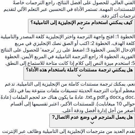
الفني العالي. للحصول على أفضل النتائج، راجع الترجمات خاصةً
للمستندات المهمة. تستمر الأداة في التحسين عبر التعلم الآلي لتقديم
ترجمات أكثر دقة.
كيف يمكنني استخدام مترجم الإنجليزية إلى التاميلية؟
الخطوة 1: افتح واجهة الترجمة واختر الإنجليزية كلغة المصدر والتاميلية
كلغة الهدف. الخطوة 2: اكتب أو الصق نصك الإنجليزي في مربع
الإدخال الأيسر. الخطوة 3: اضغط على زر 'ترجمة' للحصول على النتائج
الفورية. الخطوة 4: راجع الترجمة التاميلية في المربع الأيمن. الخطوة
5: استخدم ميزة النص إلى كلام إذا كانت متاحة للاستماع إلى النطق.
هل يمكنني ترجمة مستندات كاملة باستخدام هذه الأداة؟
نعم، يمكنك ترجمة مستندات كاملة من الإنجليزية إلى التاميلية. تدعم
معظم أدوات الترجمة الحديثة تنسيقات ملفات متنوعة بما في ذلك
.doc و.docx و.pdf و.txt. عادةً ما يكون هناك حد لحجم الملفات (عادةً
حوالي 10 ميغابايت). للمستندات الأكبر، اعتبر تقسيمها إلى أقسام
أصغر من أجل إدارة أفضل ودقة أعلى.
هل يعمل المترجم في وضع عدم الاتصال?
تقدم العديد من مترجمات الإنجليزية إلى التاميلية وظائف عبر الإنترنت