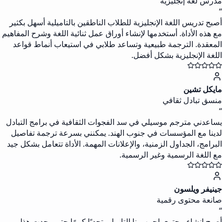
مدرس لغة إنجليزية
“
أصبح تدريس اللغة الإنجليزية للطلاب الناطقين بالتاميلية أسهل بكثير
مع هذه الأداة. أستخدمها لإنشاء أوراق عمل ثنائية اللغة وشرح المفاهيم
المعقدة. الترجمة طبيعية وتساعد طلابي في استيعاب أنماط قواعد
اللغة الإنجليزية بشكل أفضل.
مايكل تشين
منسق تبادل ثقافي
“
يساعدني مترجم موسيلي في سد الفجوات الثقافية في برامج التبادل
لدينا مع المؤسسات في جنوب الهند. يمكنني بسرعة ترجمة تفاصيل
البرامج، الجداول الزمنية، والإعلانات المهمة. الأداة تتعامل بشكل جيد
مع اللغة الرسمية وغير الرسمية.
جينيفر ويلسون
صانعة محتوى رقمية
“
أصبح إنشاء محتوى لجمهورنا التاميلي تحديًا كبيرًا حتى وجدت هذا