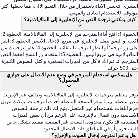
البشري. تتحسن الأداة باستمرار من خلال التعلم الآلي، مما يجعلها أكثر
موثوقية للاستخدام العادي والمهني.
كيف يمكنني ترجمة النص من الإنجليزية إلى المالايالامية؟
الخطوة 1: افتح أداة المترجم من الإنجليزية إلى المالايالامية. الخطوة 2:
اكتب أو الصق نصك الإنجليزي في مربع الإدخال الأيسر. الخطوة 3: انقر
على زر 'ترجم' أو انتظر الترجمة التلقائية. الخطوة 4: عاين ترجمتك من
المالايالامية في مربع اليمين. الخطوة 5: استخدم زر النسخ لحفظ النص
المترجم. تدعم الأداة كل من العبارات الصغيرة و كتل النصوص الكبيرة
حتى 500 حرف.
هل يمكنني استخدام المترجم في وضع عدم الاتصال على جهازي
المحمول؟
توفر معظم مترجمات الإنجليزية إلى المالايالامية وظائف عبر الإنترنت
وغير متصلة. بينما توفر النسخة المتصلة أحدث الترجمات، يمكنك تنزيل
حزم اللغات للاستخدام غير المتصل. يتيح لك ذلك ترجمة النصوص
الأساسية دون اتصال بالإنترنت، على الرغم من أن بعض الميزات
المتقدمة قد تكون محدودة. النسخة غير المتصلة مفيدة بشكل خاص
للمسافرين أو في المناطق ذات الاتصال المحدود.
هل يدعم المترجم إدخال الصوت والإخراج؟