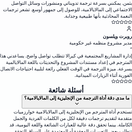
بثمن. يمكنني بسرعة ترجمة تدويناتي ومنشورات وسائل التواصل
الاجتماعي إلى المالايالامية، للوصول إلى جمهور أوسع. تشعر ترجمات
النغمة المحادثية بأنها طبيعية وجذابة.
روبرت ويلسون
مدير مشروع منظمه غير حكومية
“
إدارة المشاريع المجتمعية في كيرالا تتطلب تواصل واضح. يساعدني هذا
المترجم في إعداد مستندات المشروع والتحديثات باللغة المالايالمية
بسرعة. ميزة الترجمة في الوقت الفعلي رائعة لتلبية احتياجات الاتصال
الفورية أثناء الزيارات الميدانية.
أسئلة شائعة
ما مدى دقة أداة الترجمة من الإنجليزية إلى المالايالامية؟
تستخدم أداة المترجم من الإنجليزية إلى المالايالامية خوارزميات
متقدمة لتقديم ترجمات دقيقة لكل من الكلمات الفردية والجمل
الكاملة. بينما تحقق دقة عالية للعبارات الشائعة واللغة اليومية، قد
تتطلب بعض التعبيرات المعقدة أو المعتمدة على السياق التحقق