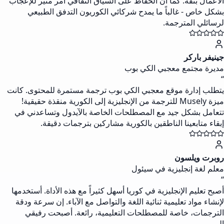
الأعمال بثقة. كما أن الحفاظ على السياق الثقافي أمر مثير للإعجاب
بشكل خاص - غالباً ما يمدح شركائي الكوريون التدفق الطبيعي
لرسائلي المترجمة.
جينيفر باركر
مديرة مجتمع معجبي الكي بوب
“
يتطلب إدارة موقع معجبي الكي بوب ترجمة مستمرة للمحتوى. كانت
ميزة Musely للترجمة من الإنجليزية إلى الكورية منقذة حقيقية!
تتعامل بشكل جيد مع المصطلحات الخاصة بالآيدول وتساعدني في
إبقاء متابعينا الناطقين بالكورية مشاركين بترجمات دقيقة.
روبرت ويلسون
معلم لغة إنجليزية في سيئول
“
أصبح تعليم الإنجليزية في كوريا أسهل كثيراً مع هذه الأداة. أستخدمها
لإنشاء مواد تعليمية ثنائية اللغة والتواصل مع الآباء. إن سرعة ودقة
الترجمات، خاصة للمصطلحات التعليمية، رائعة. أصبحت رفيقي
اليومي.