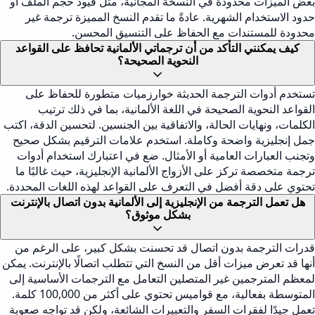
بعض الميزات محدودة في النسخة المجانية، مثل قيود حجم الملف أو
حدود الاستخدام الشهرية. عادةً ما تقدم النسخ المميزة ترجمة غير
محدودة للمستندات مع الحفاظ على التنسيق المحسن.
كيف يمكنني التأكد من أن ترجماتي الألمانية تحافظ على القواعد
النحوية الصحيحة؟
تستخدم أدوات الترجمة الحديثة خوارزميات متطورة للحفاظ على
القواعد النحوية الصحيحة في اللغة الألمانية، بما في ذلك ترتيب
الكلمات، ونهايات الحالة، والاتفاقية بين الجنسين. لتحسين الدقة، اكتب
جمل إنجليزية واضحة وكاملة. استخدم علامات الترقيم بشكل صحيح
وتجنب العبارات العامية أو الأمثال. ضع في اعتبارك استخدام أدوات
ترجمة متخصصة تركز على الأزواج الألمانية الإنجليزية، حيث غالبًا ما
تحتوي على دقة أفضل في التعرف على القواعد لهذه اللغات المحددة.
هل تعمل الترجمة من الإنجليزية إلى الألمانية بدون اتصال بالإنترنت
بشكل موثوق؟
قدرات الترجمة بدون اتصال قد تحسنت بشكل كبير، على الرغم من
أنها قد تعرض ميزات أقل من النسخ التي تتطلب اتصالًا بالإنترنت. يمكن
لمعظم المترجمين غير المتصلين التعامل مع الترجمات الأساسية إلى
المتوسطة بفعالية، مع قواميس تحتوي على أكثر من 100,000 كلمة.
تعمل جيدًا لفقرات السفر والتعبيرات الشائعة، ولكن قد تواجه صعوبة