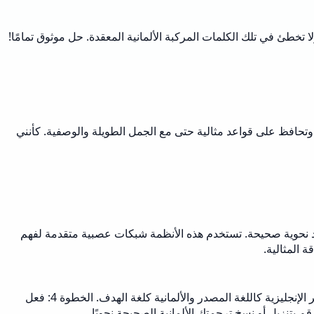
لا تخطئ في تلك الكلمات المركبة الألمانية المعقدة. حل موثوق تمامًا!
 وتحافظ على قواعد مثالية حتى مع الجمل الطويلة والوصفية. كأنني
 أو أكثر لترجمات الإنجليزية إلى الألمانية مع قواعد نحوية صحيحة. تستخدم هذه الأنظمة شبكات عصبية متقدمة لفهم
 المثالية.
الخطوة 1: اختر أداة ترجمة موثوقة مثل DeepL أو QuillBot. الخطوة 2: قم بتحميل مستندك أو الصق نصك في واجهة الترجمة. الخطوة 3: اختر الإنجليزية كاللغة المصدر والألمانية كلغة الهدف. الخطوة 4: فعل