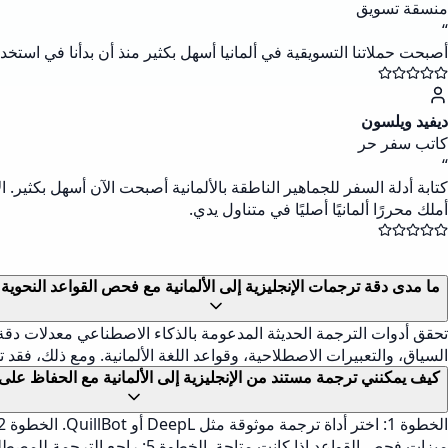
منسقة تسويق
“
أصبحت حملاتنا التسويقية في ألمانيا أسهل بكثير منذ أن بدأنا في استخدا
ديفيد ويلسون
كاتب سفر حر
“
كتابة أدلة السفر للجماهير الناطقة بالألمانية أصبحت الآن أسهل بكثير
أملك محررًا ألمانيًا أصليًا في متناول يدي.
ما مدى دقة ترجمات الإنجليزية إلى الألمانية مع فحص القواعد النحوية
السياق، والتعبيرات الاصطلاحية، وقواعد اللغة الألمانية. ومع ذلك، فقد 
كيف يمكنني ترجمة مستند من الإنجليزية إلى الألمانية مع الحفاظ على
ميزات فحص القواعد إذا كانت متاحة. الخطوة 5: راجع الترجمة للمصطلحات الخاصة بالسياق باستخدام القاموس المدمج في الأداة. الخطوة 6: قم بتنزيل أو نسخ ترجمتك الألمانية الصحيحة نحويًا.