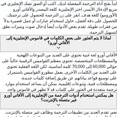
ابدأ بفتح أداة الترجمة المفضلة لديك. اكتب أو الصق نصك الإنجليزي في
مربع الإدخال الأيسر. اختر الإنجليزية كلغة المصدر والأفاني أورو
(الأورومو) كلغة هدف. انقر على زر الترجمة للحصول على ترجمتك.
للحصول على دقة أفضل، حاول استخدام عبارات أو جمل قصيرة بدلاً
من فقرات طويلة. تقدم بعض الأدوات أيضاً إدخال صوت وميزات نطق
لتسهيل الترجمة.
لماذا لا يتم العثور على بعض الكلمات في قاموس الإنجليزية إلى
الأفاني أورو؟
الأفاني أورو لغة غنية تحتوي على العديد من التنوعات اللهجية
والمصطلحات المتخصصة. تحتوي معظم القواميس الرقمية حالياً على
حوالي 60,000 إلى 70,000 كلمة أساسية، لكن اللغة الفعلية تحتوي
على العديد من الكلمات الأخرى. يعمل مطورو القواميس باستمرار
على توسيع قواعد بياناتهم عن طريق إضافة كلمات جديدة،
ومصطلحات فنية، وتنوعات إقليمية. يمكن أن يساعد استخدام موارد
ترجمة متعددة في العثور على كلمات قد لا تظهر في قاموس واحد.
هل يمكنني استخدام أدوات الترجمة من الإنجليزية إلى الأفاني أورو
غير متصلة بالإنترنت؟
نعم، تقدم العديد من تطبيقات الترجمة وظائف غير متصلة بالإنترنت.