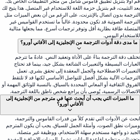
قم أولاً بتنزيل تطبيق قاموس شامل من متجر التطبيقات الخاص بك.
بعد التثبيت، قم بتنزيل حزمة اللغة للاستخدام غير المتصل. هذا يتيح لك
الترجمة بدون اتصال بالإنترنت، على الرغم من أن بعض الميزات مثل
الترجمة الصوتية قد تكون محدودة. غالباً ما تستخدم القواميس غير
المتصلة طاقة بطارية أقل وتوفر ترجمات أسرع، مما يجعلها مثالية
للاستخدام اليومي.
ما مدى دقة أدوات الترجمة من الإنجليزية إلى الأفاني أورو؟
تختلف دقة الترجمة بناءً على الأداة وتعقيد النص. عادةً ما تترجم
العبارات البسيطة والتعبيرات الشائعة بشكل جيد، بينما قد تحتاج
التعبيرات الاصطلاحية والجمل المعقدة إلى تحقق بشري. تعمل
الترجمات الآلية بشكل أفضل للتواصل الأساسي لكنها قد لا تلتقط
الفروق الثقافية أو المعاني المحددة بالسياق. بالنسبة للوثائق المهمة أو
الاتصالات الرسمية، يُوصى بأن يراجع شخص ناطق باللغة الترجمة.
ما الميزات التي يجب أن أبحث عنها في مترجم من الإنجليزية إلى
الأفاني أورو؟
ابحث عن الأدوات التي تقدم كلاً من قدرات القاموس والترجمة،
وميزات نطق الصوت، وأمثلة الجمل للسياق. يجب أن يكون المترجم
الجيد ذو واجهة مستخدم سهلة الاستخدام، ووظيفة غير متصلة،
وتحديثات منتظمة لقاعدة البيانات. تشمل الميزات الإضافية المفيدة