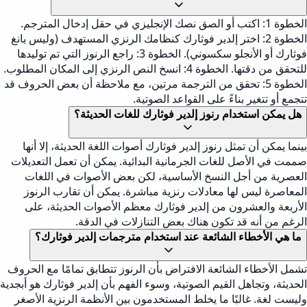
الخطوة 1: اكتب أو الصق نصك الإنجليزي في حقل إدخال المترجم.
الخطوة 2: اختر إلدير فوثارك كنظامك الرنزي المستهدف (وليس يانغ
فوثارك أو الأنجلو سكسوني). الخطوة 3: راجع الرنوز التي تم توليدها
للتحقق من دقتها. الخطوة 4: انسخ النص الرنزي إلى المكان المطلوب.
الخطوة 5: تحقق من الترجمة مرتين، مع ملاحظة أن بعض الحروف قد
تتجمع أو تتغير بناءً على القواعد الصوتية.
هل يمكن استخدام رنوز إلدير فوثارك للغات الحديثة؟
بينما يمكن أن تمثل رنوز إلدير فوثارك أصوات اللغة الحديثة، إلا أنها
صممت في الأصل للغات الجرمانية البدائية. يمكن أن تعمل التعديلات
العصرية من أجل النسخ الأساسية، لكن بعض الأصوات في اللغات
المعاصرة ليس لها معادلات رنزية مباشرة. يمكن أن تقارب الرنوز
الأربعة والعشرون من إلدير فوثارك معظم الأصوات الحديثة، على
الرغم من أنه قد تكون هناك بعض التنازلات في الدقة.
ما هي الأخطاء الشائعة عند استخدام مترجمات إلدير فوثارك؟
تشمل الأخطاء الشائعة الافتراض بأن الرنوز تتطابق تمامًا مع الحروف
الحديثة، وتجاهل القيم الصوتية، وسوء الفهم بأن إلدير فوثارك هو أبجدية
وليست لغة. غالبًا ما يخلط المستخدمون بين الأنظمة الرنزية الأصغر