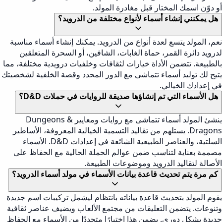
أو دوّن اسمك المختار قبل مغادرة المولد.
هل يمكنني إنشاء أسماء لأنواع مختلفة من الدرويد؟
نعم، المولد يتسع لعدة أنواع من الدرويد. يمكنك إنشاء أسماء مناسبة
لدرويد دائرة القمر، حماة الغابات، الشافين، أو السحرة المتعلقين
بالطبيعة. تتضمن الأداة خيارات لثقافات وخلفيات درويدية مختلفة، مما
يتيح لك توليد أسماء تتماشى مع الدور المحدد وقصة الخلفية لشخصيتك
في إعدادك الخيالي.
هل الأسماء التي تم إنشاؤها صديقة للروايات في حملات D&D؟
ينشئ المولد أسماء تتماشى مع روايات ومعايير Dungeons &
Dragons. يستلهم من تقاليد التسمية الخيالية المعروفة، الأساطير
السلتية، والعناصر الطبيعية الشائعة في إعدادات D&D. الأسماء
مصممة بعناية لتناسب ضمن عوالم الحملة الحالية مع الحفاظ على
الأصالة لتقاليد الدرويد وموضوعات الطبيعة.
كم مرة يتم تحديث قاعدة بيانات الأسماء في مولد أسماء الدرويد؟
يقوم المولد بتحديث قاعدة بياناته بانتظام ليشمل تركيبات اسم جديدة
وتنوعات. يتضمن التعليقات من مجتمع الألعاب ويضيف عناصر ثقافية
جديدة بشكل دوري. يضمن هذا اختيارًا متجددًا من الأسماء مع الحفاظ