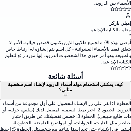
الأسماء بين الدرويد.
إميلي باركر
معلمة الكتابة الإبداعية
“
أوصي بهذه الأداة لجميع طلابي الذين يكتبون قصص خيالية. الأمر لا
يتعلق فقط بالأسماء العشوائية - كل اسم يتم إنشاؤه له ارتباط خاص
بالطبيعة وهو أمر حيوي جدًا لشخصيات الدرويد. إنها مورد رائع لتعليم
الكتابة الإبداعية.
أسئلة شائعة
كيف يمكنني استخدام مولد أسماء الدرويد لإنشاء اسم شخصية
مثالي؟
الخطوة 1: انقر على زر الإنشاء للحصول على أول مجموعة من أسماء
الدرويد. الخطوة 2: اختر نمط التسمية المفضل لديك (سلتي، جولية، أو
ذات طابع طبيعي). الخطوة 3: خصص تفضيلاتك عن طريق اختيار
عناصر مثل الغابات، الحيوانات، أو المواضيع الغامضة. الخطوة 4:
استمر في الإنشاء حتى تجد اسمًا يتناغم مع شخصيتك. الخطوة 5: احفظ