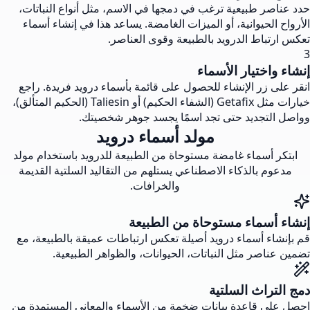
حدد عناصر طبيعية ترغب في دمجها في الاسم، مثل أنواع النباتات،
الأرواح الحيوانية، أو الميزات الغامضة. يساعد هذا في إنشاء أسماء
تعكس ارتباط الدرويد بالطبيعة وقوى العناصر.
3
إنشاء واختيار الأسماء
انقر على زر الإنشاء للحصول على قائمة بأسماء درويد فريدة. راجع
خيارات مثل Getafix (الشفاء الحكيم) أو Taliesin (الحكيم المتألق)،
وواصل التجديد حتى تجد اسمًا يجسد جوهر شخصيتك.
مولد أسماء درويد
ابتكر أسماء غامضة مستوحاة من الطبيعة للدرويد باستخدام مولد
مدعوم بالذكاء الاصطناعي يستلهم من التقاليد السلتية القديمة
والخرافات.
إنشاء أسماء مستوحاة من الطبيعة
قم بإنشاء أسماء درويد أصيلة تعكس ارتباطات عميقة بالطبيعة، مع
تضمين عناصر مثل النباتات، الحيوانات، والظواهر الطبيعية.
دمج التراث السلتية
احصل على قاعدة بيانات ضخمة من الأسماء والمعاني المستمدة من