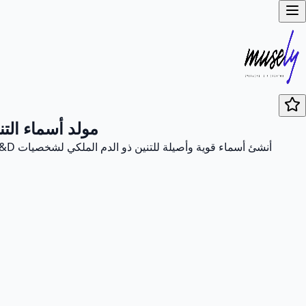
مولد أسماء الت
أنشئ أسماء قوية وأصيلة للتنين ذو الدم الملكي لشخصيات D&D لديك على الفور. تنشئ أداتنا أسماء عشائر فريدة، وأسماء ولادة، وأسماء طفولة تكرم التراث التنيني الفخور لهؤلاء المحاربين النبلاء.