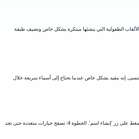
الألقاب الطفولية التي ينشئها مبتكرة بشكل خاص وتضيف طبقة
ولا تنسى. إنه مفيد بشكل خاص عندما نحتاج إلى أسماء سريعة خلال
الخطوة 1: اختر خيار الجنس المفضل لديك (ذكر أو أنثى). الخطوة 2: اختر ما إذا كنت تريد اسمًا شخصيًا، أو اسم عشيرة، أو كليهما. الخطوة 3: اضغط على زر 'إنشاء اسم'. الخطوة 4: تصفح خيارات متعددة حتى تجد