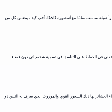
كمدير جعبة يدير العديد من الحملات، هذا المولد هو منقذ! أحتاج أسماء فريدة لعشرات من الشخصيات التنينية، ويمنحني مولد موسلي أسماء تبدو أصيلة تتناسب تمامًا مع أسطورة D&D. أحب كيف يتضمن كل من
. تساعدني في الحفاظ على التناسق في تسمية شخصياتي دون قضاء
ء العشائر لها ذلك الشعور القوي والموروث الذي يعرف به التنين ذو