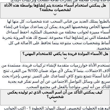
هل يمكنني استخدام أسماء متعددة يتم إنشاؤها بواسطة هذه الأداة
لشخصيات مختلفة؟
بالطبع! يمتلك العديد من فناني السحب عدة شخصيات، كل منها لها
اسمها الخاص وشخصيتها الفريدة. يمكن أن يساعدك مولدنا في إنشاء
أسماء مميزة لجوانب مختلفة من شخصيتك الملكية. احفظ أسماءك
المفضلة التي تم إنشاؤها لبناء مجموعة. تسمح لك هذه المرونة بتجربة
أنماط وشخصيات سحب متنوعة بينما تحافظ على الأصالة في كل
شخصية.
هل الأسماء المولدة فريدة بما يكفي للاستخدام المهني؟
تستخدم الأداة خوارزميات متقدمة لإنشاء تركيبات فريدة، مستمدة من
آلاف الاحتمالات. بينما لا يمكن لأي مولد ضمان 100% من التفرد، تنتج
أداتنا أسماءً تتمتع بتنوع كافٍ لتساعدك على التميز. نوصي بإجراء بحث
سريع على وسائل التواصل الاجتماعي عن أي اسم تفكر فيه بجدية
للتأكد من أنه ليس متواجداً بالفعل في مجتمع السحب.
كيف يمكنني التأكد من أن اسم السحب الذي تم توليده يعكس
شخصيتي؟
اتبع هذه الخطوات لتخصيص اسمك المولد: الخطوة 1 - اكتب الجوانب