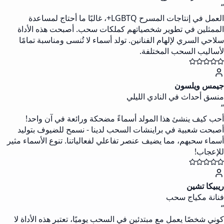
“
العمل في إنتاجات المسرح LGBTQ+، غالبًا ما أحتاج لمساعدة
الممثلين في تطوير شخصياتهم كملكات سحب. أصبحت هذه الأداة
سلاحي السري لإلهام الفنانين. تولد أسماء لا تُنسى ومناسبة تمامًا
لأساليب السحب المختلفة.
جيمس ويلسون
منسق أحداث في النادي الليلي
“
أحب كيف ينشئ هذا المولد أسماءً مضحكة ورائعة في آن واحد!
أصبحت شعبية في براينشات السحب لدينا - نسمح للضيوف بتوليد
أسماء سحبهم، مما يضيف عنصر تفاعلي لفعالياتنا. تنوع الأسماء مثير
للإعجاب!
ريبيكا تشين
فنانة مكياج سحب
“
كوني شخصًا يعمل مع مبتدئين في السحب يوميًا، تعتبر هذه الأداة لا