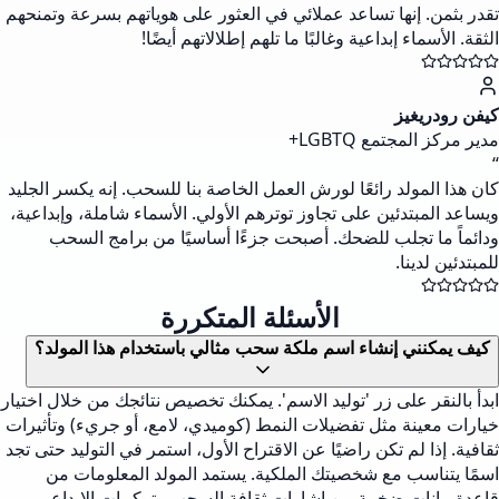
تقدر بثمن. إنها تساعد عملائي في العثور على هوياتهم بسرعة وتمنحهم
الثقة. الأسماء إبداعية وغالبًا ما تلهم إطلالاتهم أيضًا!
كيفن رودريغيز
مدير مركز المجتمع LGBTQ+
“
كان هذا المولد رائعًا لورش العمل الخاصة بنا للسحب. إنه يكسر الجليد
ويساعد المبتدئين على تجاوز توترهم الأولي. الأسماء شاملة، وإبداعية،
ودائماً ما تجلب للضحك. أصبحت جزءًا أساسيًا من برامج السحب
للمبتدئين لدينا.
الأسئلة المتكررة
كيف يمكنني إنشاء اسم ملكة سحب مثالي باستخدام هذا المولد؟
ابدأ بالنقر على زر 'توليد الاسم'. يمكنك تخصيص نتائجك من خلال اختيار
خيارات معينة مثل تفضيلات النمط (كوميدي، لامع، أو جريء) وتأثيرات
ثقافية. إذا لم تكن راضيًا عن الاقتراح الأول، استمر في التوليد حتى تجد
اسمًا يتناسب مع شخصيتك الملكية. يستمد المولد المعلومات من
قاعدة بيانات ضخمة من إشارات ثقافة السحب وتركيبات الإبداع.