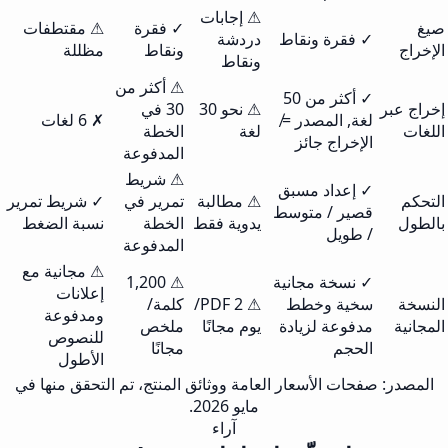
⚠ إجابات
صيغ
✓ فقرة
⚠ مقتطفات
✓ فقرة ونقاط
دردشة
الإخراج
ونقاط
مظللة
ونقاط
⚠ أكثر من
✓ أكثر من 50
إخراج عبر
⚠ نحو 30
30 في
لغة, المصدر ≠
✗ 6 لغات
اللغات
لغة
الخطة
الإخراج جائز
المدفوعة
⚠ شريط
✓ إعداد مسبق
التحكم
⚠ مطالبة
تمرير في
✓ شريط تمرير
قصير / متوسط
بالطول
يدوية فقط
الخطة
نسبة الضغط
/ طويل
المدفوعة
⚠ مجانية مع
✓ نسخة مجانية
⚠ 1,200
إعلانات
النسخة
سخية وخطط
⚠ 2 PDF/
كلمة/
ومدفوعة
المجانية
مدفوعة لزيادة
يوم مجانًا
ملخص
للنصوص
الحجم
مجانًا
الأطول
المصدر: صفحات الأسعار العامة ووثائق المنتج، تم التحقق منها في
مايو 2026.
آراء