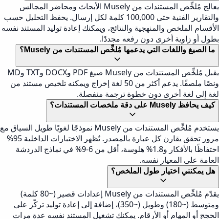
يعالج مُلخِّص المستندات من Musely الأبحاث ومحاضر المجالس
والتقارير الفنية حتى 100,000 كلمة لكل إرسال. يحفظ التحليل حسب
الأقسام الملخص والمنهجية والنتائج، ويمكنك إعادة توليد المستند نفسه
بطول أو زاوية أخرى دون رفعه مجددًا.
ما الصيغ واللغات التي يدعمها مُلخِّص المستندات من Musely؟
يقبل مُلخِّص المستندات من Musely صيغ PDF وDOCX وTXT وMD
ونصًا ملصقًا. يدعم أكثر من 50 لغة إخراج ويمكنه تلخيص مستند من
لغة إلى لغة أخرى دون خطوة ترجمة منفصلة.
كيف يحافظ Musely على دقة ملخصات المستندات؟
يستخدم مُلخِّص المستندات من Musely نموذجًا لغويًا طويل السياق مع
مرور تحقق يقارن كل عبارة بالمصدر. تُظهر الاختبارات الداخلية 95%
احتفاظًا بالأفكار و1.8% هلوسة، أقل من 6-9% في نماذج الدردشة
العامة على المعيار نفسه.
هل يمكنني اختيار طول الملخص؟
يقدّم مُلخِّص المستندات من Musely إعدادات قصير (~80 كلمة)
ومتوسط (~180) وطويل (~350)، إضافة إلى إعادة توليد تركّز على
الحجج أو المهام أو الأرقام. يمكنك تشغيل المستند نفسه عدة مرات