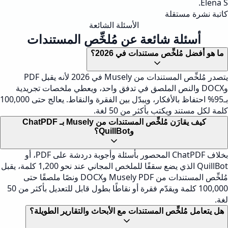
Elena S.
كاتبة نشرة مستقلة
الأسئلة الشائعة
أسئلة شائعة عن مُلخِّص المستندات
ما هو أفضل مُلخِّص مستندات في 2026؟
يتصدر مُلخِّص المستندات من Musely في 2026 لأنه يقبل PDF
وDOCX والنص الملصق في تدفق واحد، ويعطي ملخصات تجريدية
بـ95% احتفاظ بالأفكار، ويبدّل بين الفقرة والنقاط. يعالج حتى 100,000
كلمة لكل مستند ويكتب بأكثر من 50 لغة.
كيف يقارَن مُلخِّص المستندات من Musely بـ ChatPDF
وQuillBot؟
بخلاف ChatPDF المحصور بأسئلة وأجوبة دردشة على PDF، أو
QuillBot الذي يضع سقفًا للملخص المجاني عند نحو 1,200 كلمة، يقبل
مُلخِّص المستندات من Musely PDF وDOCX ونصًا ملصقًا حتى
100,000 كلمة ويقدّم فقرة أو نقاطًا بطول قابل للتعديل بأكثر من 50
لغة.
هل يتعامل مُلخِّص المستندات مع الأبحاث والتقارير الطويلة؟