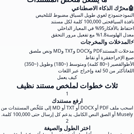
🤖
محرّك الذكاء الاصطناعي
النموذج
نموذج لغوي طويل السياق مضبوط للتلخيص
نافذة السياق
حتى 100,000 كلمة لكل مستند
احتفاظ بالأفكار
95% في المعيار الداخلي
معدل الهلوسة
1.8% مع تفعيل مرور التحقق
⚡
المدخلات والمخرجات
مدخلات المستند
PDF وDOCX وTXT وMD ونص ملصق
صيغ الإخراج
فقرة أو نقاط
الأطوال
قصير (~80 كلمة) ومتوسط (~180) وطويل (~350)
اللغات
أكثر من 50 لغة وإخراج عبر اللغات
كيف يعمل
ثلاث خطوات لملخص مستند نظيف
1
ارفع مستندك
اسحب ملف PDF أو DOCX أو TXT أو MD إلى مُلخِّص المستندات من
Musely أو الصق النص الكامل. يدعم كل إرسال حتى 100,000 كلمة.
2
اختر الطول والصيغة