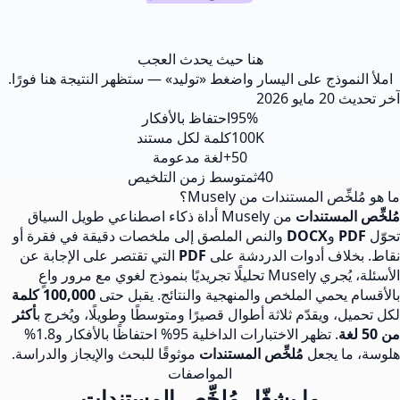
هنا حيث يحدث العجب
املأ النموذج على اليسار واضغط «توليد» — ستظهر النتيجة هنا فورًا.
آخر تحديث
20 مايو 2026
95%
احتفاظ بالأفكار
100K
كلمة لكل مستند
50+
لغة مدعومة
40ث
متوسط زمن التلخيص
ما هو مُلخِّص المستندات من Musely؟
مُلخِّص المستندات
من Musely أداة ذكاء اصطناعي طويل السياق
تحوّل
PDF
و
DOCX
والنص الملصق إلى ملخصات دقيقة في فقرة أو
نقاط. بخلاف أدوات الدردشة على
PDF
التي تقتصر على الإجابة عن
الأسئلة، يُجري Musely تحليلًا تجريديًا بنموذج لغوي مع مرور واعٍ
بالأقسام يحمي الملخص والمنهجية والنتائج. يقبل حتى
100,000 كلمة
لكل تحميل، ويقدّم ثلاثة أطوال قصيرًا ومتوسطًا وطويلًا، ويُخرج ب
أكثر
من 50 لغة
. تظهر الاختبارات الداخلية 95% احتفاظًا بالأفكار و1.8%
هلوسة، ما يجعل
مُلخِّص المستندات
موثوقًا للبحث والإيجاز والدراسة.
المواصفات
ما يشغّل مُلخِّص المستندات