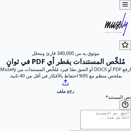
موثوق به من 340,000 قارئ ومحلل
مُلخِّص المستندات يقطر أي PDF في ثوانٍ
ارفع PDF أو DOCX أو الصق نصًا فيرد مُلخِّص المستندات من Musely
بملخص منظم مع 95% احتفاظ بالأفكار في أقل من 40 ثانية.
رفع ملف
نص المستند
*