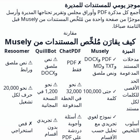
موجز يومي للمستندات للمديرة
أجمع كل مذكرة PDF وأوراق مجلس وتقرير تحتاجها المديرة وأرسل
موجزًا من صفحة واحدة من مُلخِّص المستندات من Musely قبل
الثامنة صباحًا.
مقارنة
كيف يقارَن مُلخِّص المستندات من Musely
الميزة
Musely
ChatPDF
QuillBot
Resoomer
مدخلات
✓ PDF وDOCX
⚠ نص
✗ PDF
⚠ نص ملصق
المستند
وTXT وMD
ملصق
فقط
ورابط
المدعومة
ونص ملصق
وDOCX
الحد
⚠ نحو
⚠ نحو
الأقصى
⚠ نحو 20,000
✓ حتى 100,000
32,000
1,200 في
للكلمات
حرف لكل
كلمة
في الخطة
النسخة
لكل
تشغيل
المدفوعة
المجانية
مستند
✓ نموذج لغوي
⚠ أسئلة
⚠ تجريدي
أسلوب
تجريدي مع
وأجوبة
✗ قص
بدون
التلخيص
تحليل حسب
دردشة
استخراجي
أقسام
الأقسام
على PDF