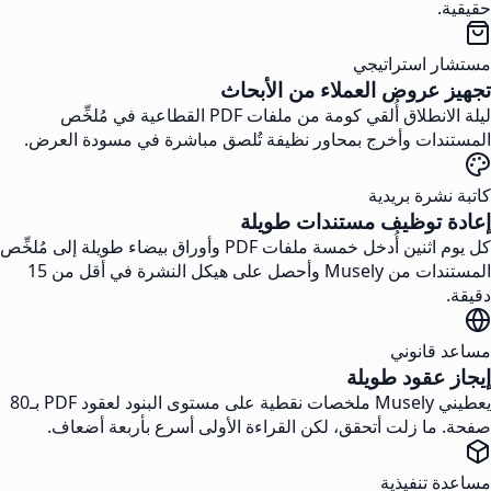
حقيقية.
مستشار استراتيجي
تجهيز عروض العملاء من الأبحاث
ليلة الانطلاق أُلقي كومة من ملفات PDF القطاعية في مُلخِّص
المستندات وأخرج بمحاور نظيفة تُلصق مباشرة في مسودة العرض.
كاتبة نشرة بريدية
إعادة توظيف مستندات طويلة
كل يوم اثنين أُدخل خمسة ملفات PDF وأوراق بيضاء طويلة إلى مُلخِّص
المستندات من Musely وأحصل على هيكل النشرة في أقل من 15
دقيقة.
مساعد قانوني
إيجاز عقود طويلة
يعطيني Musely ملخصات نقطية على مستوى البنود لعقود PDF بـ80
صفحة. ما زلت أتحقق، لكن القراءة الأولى أسرع بأربعة أضعاف.
مساعدة تنفيذية