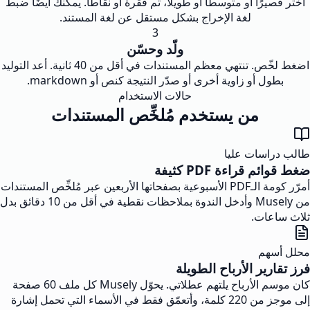
اختر قصيرًا أو متوسطًا أو طويلًا، ثم فقرة أو نقاطًا. يمكنك أيضًا ضبط
لغة الإخراج بشكل مستقل عن لغة المستند.
3
ولّد وحسّن
اضغط لخّص. تنتهي معظم المستندات في أقل من 40 ثانية. أعد التوليد
بطول أو زاوية أخرى أو صدّر النتيجة كنص أو markdown.
حالات الاستخدام
من يستخدم مُلخِّص المستندات
طالب دراسات عليا
ضغط قوائم قراءة PDF كثيفة
أمرّر كومة الـPDF الأسبوعية بصفحاتها الأربعين عبر مُلخِّص المستندات
من Musely وأدخل الندوة بملاحظات نقطية في أقل من 10 دقائق بدل
ثلاث ساعات.
محلل أسهم
فرز تقارير الأرباح الطويلة
كان موسم الأرباح يلتهم عطلاتي. يحوّل Musely كل ملف 60 صفحة
إلى موجز من 220 كلمة، وأتعمّق فقط في الأسماء التي تحمل إشارة