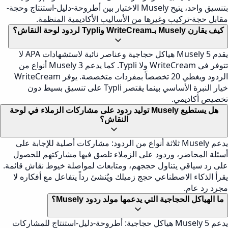
بتنسيق واحد، يتيح Musely الاختيار بين أطروحة-دليل-استنتاج وحجة-
مقابل حجة-تركيب وغيرها من الأساليب الأكاديمية المنظمة.
كيف يقارن Musely بـWriteCream وTypli لردود لوحة النقاش؟
يقدم Musely 5 هياكل حجاجية وعناصر نائبة لاستشهادات APA لا
تتوفر في WriteCream ولا Typli. كما يدعم Musely 3 أنواع من
الردود ويغطي 20 تخصصاً بمفردات متخصصة. يوفر WriteCream
خيار النبرة الأساسي بينما يقتصر Typli على تنسيق بسيط دون
تخصيص أكاديمي.
هل يستطيع Musely توليد ردود على مشاركات الزملاء في لوحة
النقاش؟
يدعم Musely ثلاثة أنواع من الردود: مشاركات أصلية للإجابة على
أسئلة المحاضر، وردود على الزملاء تلصق فيها مشاركتهم للحصول
على رد سياقي يتناول حججهم، ومتابعات لمواصلة خيوط نقاش قائمة.
يقرأ الذكاء الاصطناعي حجج زميلك ويُنشئ رداً يتفاعل مع أفكاره لا
مجرد رد عام.
ما الهياكل الحجاجية التي يدعمها مولد ردود Musely؟
يدعم Musely 5 هياكل حجاجية: أطروحة-دليل-استنتاج للمشاركات