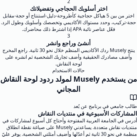
2
اختر أسلوبك الحجاجي وتفضيلاتك
اختر من بين 5 هياكل حجاجية كأطروحة-دليل-استنتاج أو حجة-مقابل
حجة-تركيب، وحدد مستواك الأكاديمي وتخصصك وأسلوبك وطول الرد.
فعّل عناصر نائبة APA إذا اشترط ذلك محاضرك.
3
أنشئ وراجع وانشر
ينتج Musely ردك الأكاديمي المنظم خلال نحو 30 ثانية. راجع المخرج
وأضف مصادرك الحقيقية وأضف تجاربك الشخصية ثم انشره على
لوحة النقاش.
حالات الاستخدام
من يستخدم Musely لمولد ردود لوحة النقاش
المجاني
طالب جامعي في برنامج عن بُعد
المشاركات الأسبوعية في منتديات النقاش
أدرس في الجامعة العربية المفتوحة وأحتاج كل أسبوع لمشاركات في
منتديات نقاش متعددة. يساعدني Musely على صياغة نقطة انطلاق
منظمة في نحو 30 ثانية ثم أعدّلها وأضيف أمثلتي الشخصية. يوفر عليّ