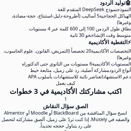
🤖
توليد الردود
النموذج
نموذج DeepSeek المتقدم للغة
الهياكل الحجاجية
5 أساليب (أطروحة-دليل-استنتاج، حجة-مضادة،
وغيرها)
نطاق طول الرد
من 100 إلى 600 كلمة عبر 4 مستويات
متوسط وقت الإنشاء
نحو 30 ثانية
⚡
التغطية الأكاديمية
التخصصات الأكاديمية
20 تخصصاً (التمريض، القانون، علوم الحاسوب،
وغيرها)
المستويات الأكاديمية
6 مستويات من الثانوي حتى الدكتوراه
أنواع الردود
مشاركة أصلية، رد على زميل، متابعة خيط
دعم الاستشهادات
عناصر نائبة للاستشهادات بأسلوب APA
كيف يعمل
اكتب مشاركتك الأكاديمية في 3 خطوات
1
الصق سؤال النقاش
انسخ سؤال المناقشة من BlackBoard أو Moodle أو Almentor
والصقه في Musely. إذا كنت تردّ على زميل، ألصق مشاركته لتحصل
على رد يتناول حججه تحديداً.