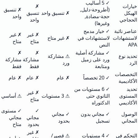
✓ 5 أساليب
خيارات
✗
(أطروحة-دليل,
✗ تنسيق
الهيكل
✗ تنسيق واحد
تنسيق
حجة-مضادة,
واحد
الحجاجي
واحد
وغيرها)
عناصر نائبة
✓ خيار مدمج
✗ غير
✗ غير
لاستشهادات
لاستشهادات في
✗ غير متاح
متاح
متاح
APA
النص
✓ مشاركة أصلية
✗
✗
تحديد نوع
⚠ مشاركة
ورد على زميل
مشاركة
مشاركة
الرد
ورد
ومتابعة
فقط
فقط
التخصصات
✓ 20 تخصصاً
✗ عام
✗ عام
✗ عام
الأكاديمية
تحديد
✓ 6 مستويات من
✗ غير
المستوى
الثانوي حتى
⚠ 3 مستويات
⚠ أساسي
متاح
الأكاديمي
الدكتوراه
✓
✓ مستوى
الوصول
✓ مجاني بدون
✓ مجاني
مجاني
مجاني
المجاني
تسجيل
بحدود
بحدود
متاح
✗ غير
التحكم في
✓ 4 مستويات
⚠ قصير/