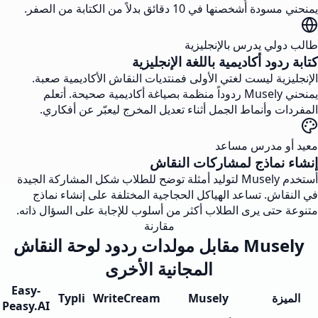
يمنحني مسودة أُشخصنها في 10 دقائق بدلاً من الكتابة من الصفر.
طالب دولي يدرس بالإنجليزية
كتابة ردود أكاديمية باللغة الإنجليزية
الإنجليزية ليست لغتي الأولى فمنتديات النقاش الأكاديمية صعبة.
يمنحني Musely ردوداً منظمة بصياغة أكاديمية صحيحة. أتعلم
المفردات وأنماط الجمل أثناء تعديل المخرج ليعبّر عن أفكاري.
معيد أو مدرس مساعد
إنشاء نماذج لمشاركات النقاش
أستخدم Musely لتوليد أمثلة توضح للطلاب شكل المشاركة الجيدة
في النقاش. تساعد الهياكل الحجاجية المختلفة على إنشاء نماذج
متنوعة حتى يرى الطلاب أكثر من أسلوب للإجابة على السؤال ذاته.
مقارنة
Musely مقابل مولدات ردود لوحة النقاش
المجانية الأخرى
Easy-
الميزة
Musely
WriteCream
Typli
Peasy.AI