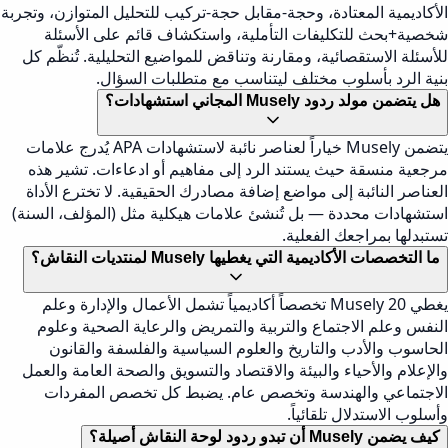
الأكاديمية المعتادة، وحجة-مقابل حجة-تركيب للتحليل المتوازن، وتجربة
شخصية+بحث للتكليفات التأملية، واستكشاف قائم على الأسئلة
للأسئلة الاستقصائية، ومقارنة وتناقض للمواضيع التحليلية. تُنظّم كل
بنية الرد بأسلوب مختلف ليتناسب مع متطلبات السؤال.
هل يتضمن مولد ردود Musely المجاني استشهادات؟
يتضمن Musely خياراً لعناصر نائبة لاستشهادات APA يُدرج علامات
مرجعية منسقة حيث يستند الرد إلى مفاهيم أو ادعاءات. تشير هذه
العناصر النائبة إلى مواضع إضافة مصادرك الحقيقية. لا تخترع الأداة
استشهادات محددة — بل تُنشئ علامات هيكلية مثل (المؤلف، السنة)
تستبدلها بمراجعك الفعلية.
ما التخصصات الأكاديمية التي يغطيها Musely لمنتديات النقاش؟
يغطي Musely 20 تخصصاً أكاديمياً تشمل الأعمال والإدارة وعلم
النفس وعلم الاجتماع والتربية والتمريض والرعاية الصحية وعلوم
الحاسوب والأدب والتاريخ والعلوم السياسية والفلسفة والقانون
والإعلام والأحياء والبيئة والاقتصاد والتسويق والصحة العامة والعمل
الاجتماعي والهندسة وتخصص عام. يضبط كل تخصص المفردات
وأسلوب الاستدلال تلقائياً.
كيف يضمن Musely أن تبدو ردود لوحة النقاش أصيلة؟