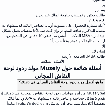
بر
بسام ر.
طالب دكتوراه تمريض، جامعة الملك عبدالعزيز
★★★★☆
“
أداة ممتازة للحصول على مسودة أولى. العناصر النائبة للاستشهادات
مفيدة للتذكير بإضافة المصادر وإن كنت ستملأها بنفسك. تعمل بشكل
جيد لمواد MBA الثلاث — أُنشئ ثم أقضي 10 دقائق في التشخيص.
ليست مثالية لكنها توفر وقتاً حقيقياً.
”
إك
إيمان ك.
طالبة MBA، الجامعة الأردنية
الأسئلة الشائعة
أسئلة شائعة حول Musely مولد ردود لوحة
النقاش المجاني
ما هو أفضل مولد ردود لوحة النقاش المجاني في 2026؟
يُعدّ Musely من أبرز مولدات ردود لوحة النقاش المجانية في 2026، إذ
يقدم 5 هياكل حجاجية وعناصر نائبة لاستشهادات APA ودعماً لـ20
تخصصاً أكاديمياً. بينما توفر أدوات مثل WriteCream وTypli توليداً