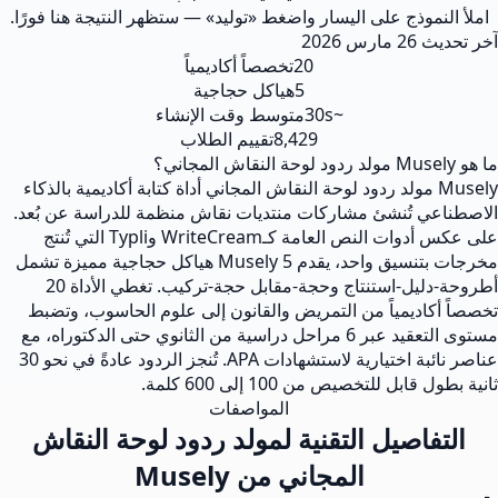
املأ النموذج على اليسار واضغط «توليد» — ستظهر النتيجة هنا فورًا.
آخر تحديث
26 مارس 2026
20
تخصصاً أكاديمياً
5
هياكل حجاجية
~30s
متوسط وقت الإنشاء
8,429
تقييم الطلاب
ما هو Musely مولد ردود لوحة النقاش المجاني؟
Musely مولد ردود لوحة النقاش المجاني أداة كتابة أكاديمية بالذكاء
الاصطناعي تُنشئ مشاركات منتديات نقاش منظمة للدراسة عن بُعد.
على عكس أدوات النص العامة كـWriteCream وTypli التي تُنتج
مخرجات بتنسيق واحد، يقدم Musely 5 هياكل حجاجية مميزة تشمل
أطروحة-دليل-استنتاج وحجة-مقابل حجة-تركيب. تغطي الأداة 20
تخصصاً أكاديمياً من التمريض والقانون إلى علوم الحاسوب، وتضبط
مستوى التعقيد عبر 6 مراحل دراسية من الثانوي حتى الدكتوراه، مع
عناصر نائبة اختيارية لاستشهادات APA. تُنجز الردود عادةً في نحو 30
ثانية بطول قابل للتخصيص من 100 إلى 600 كلمة.
المواصفات
التفاصيل التقنية لمولد ردود لوحة النقاش
المجاني من Musely