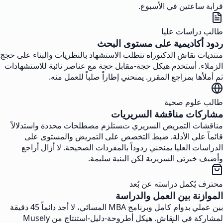
قرابة ساعتين في الأسبوع.
طالب دراسات عليا
ردود أكاديمية على مستوى البحث
منتديات نقاش الدكتوراه تتطلب الاستشهاد بالنظريات والبناء على حجج
الزملاء. أستخدم هيكل حجة-مقابل حجة مع عناصر نائبة للاستشهادات
ثم أملأها بمراجع المقرر. يمنحني إطاراً صلباً للعمل منه.
طالب علوم صحية
مشاركات مناقشة السريريات
مناقشات التمريض السريري تستلزم مصطلحات محددة واستدلالاً
قائماً على الأدلة. ضبط التخصص على التمريض والمستوى على
الدراسات العليا يمنحني ردوداً بالمفردات الصحيحة. لا أزال أراجع
وأضيف خبرتي السريرية لكن البنية سليمة.
محترف يُكمل دراسته عن بُعد
الموازنة بين العمل والدراسة
بين عملي بدوام كامل وبرنامج MBA المسائي، لا أجد دائماً 45 دقيقة
لمشاركة في النقاش. هيكل أطروحة-دليل-استنتاج من Musely