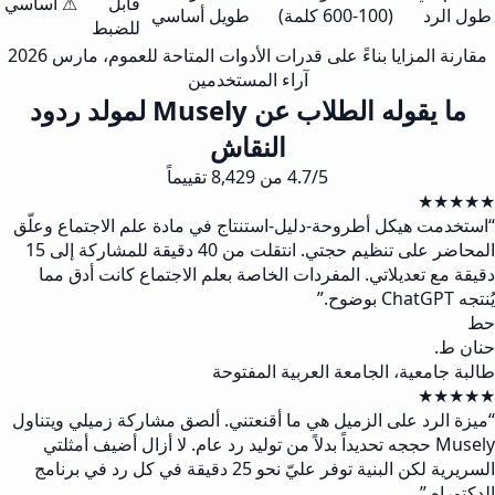
قابل
⚠ أساسي
طول الرد
(100-600 كلمة)
طويل أساسي
للضبط
مقارنة المزايا بناءً على قدرات الأدوات المتاحة للعموم، مارس 2026
آراء المستخدمين
ما يقوله الطلاب عن Musely لمولد ردود
النقاش
4.7/5 من 8,429 تقييماً
★★★★★
“
استخدمت هيكل أطروحة-دليل-استنتاج في مادة علم الاجتماع وعلّق
المحاضر على تنظيم حجتي. انتقلت من 40 دقيقة للمشاركة إلى 15
دقيقة مع تعديلاتي. المفردات الخاصة بعلم الاجتماع كانت أدق مما
يُنتجه ChatGPT بوضوح.
”
حط
حنان ط.
طالبة جامعية، الجامعة العربية المفتوحة
★★★★★
“
ميزة الرد على الزميل هي ما أقنعتني. ألصق مشاركة زميلي ويتناول
Musely حججه تحديداً بدلاً من توليد رد عام. لا أزال أضيف أمثلتي
السريرية لكن البنية توفر عليّ نحو 25 دقيقة في كل رد في برنامج
الدكتوراه.
”