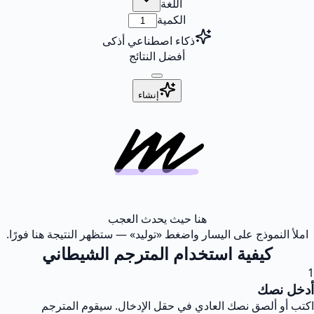
اللغة
الكمية
ذكاء اصطناعي أذكى
أفضل النتائج
إنشاء
هنا حيث يحدث العجب
املأ النموذج على اليسار واضغط «توليد» — ستظهر النتيجة هنا فورًا.
كيفية استخدام المترجم الشيطاني
1
أدخل نصك
اكتب أو ألصق نصك العادي في حقل الإدخال. سيقوم المترجم