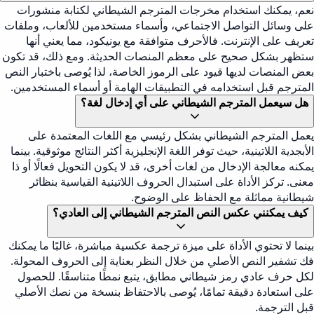
نعم، يمكنك استخدام مخرجات المترجم الشيطاني لكتابة منشورات
على وسائل التواصل الاجتماعي، وأسماء مستخدمين للألعاب، وملفات
تعريف على الإنترنت. فالأحرف متوافقة مع يونيكود، مما يعني أنها
ستظهر بشكل صحيح على معظم المنصات الحديثة. ومع ذلك، قد تكون
بعض المنصات لديها قيود على الرموز الخاصة، لذا يُوصى باختبار النص
المترجم قبل استخدامه في التطبيقات الهامة أو أسماء المستخدمين.
هل سيعمل المترجم الشيطاني على أي إدخال لغة؟
يعمل المترجم الشيطاني بشكل رئيسي مع اللغات المعتمدة على
الأبجدية اللاتينية، حيث توفر اللغة الإنجليزية أكثر النتائج موثوقية. بينما
يمكنه معالجة الإدخال من لغات أخرى، قد لا يكون التحويل فعالًا أو ذا
معنى. تركز الأداة على استبدال الحروف اللاتينية القياسية بنظائر
شيطانية مماثلة مع الحفاظ على الوضوح.
كيف يمكنني عكس النص المترجم الشيطاني إلى العادي؟
بينما لا تحتوي الأداة على ميزة ترجمة عكسية مباشرة، غالبًا ما يمكنك
فك تشفير النص الأصلي من خلال النظر بعناية إلى الحروف المحولة.
لكل حرف عادي رمز شيطاني مطابق، يتبع نمطًا متناسقًا. للحصول
على استعادة دقيقة تمامًا، يُوصى بالاحتفاظ بنسخة من نصك الأصلي
قبل الترجمة.