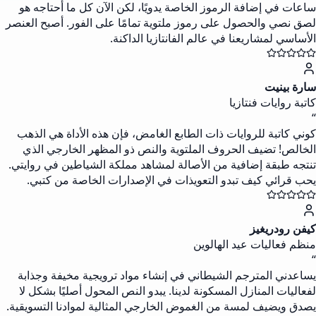
ساعات في إضافة الرموز الخاصة يدويًا، لكن الآن كل ما أحتاجه هو
لصق نصي والحصول على رموز ملتوية تمامًا على الفور. أصبح العنصر
الأساسي لمشاريعنا في عالم الفانتازيا الداكنة.
سارة بينيت
كاتبة روايات فنتازيا
“
كوني كاتبة للروايات ذات الطابع الغامض، فإن هذه الأداة هي الذهب
الخالص! تضيف الحروف الملتوية والنص ذو المظهر الخارجي الذي
تنتجه طبقة إضافية من الأصالة لمشاهد مملكة الشياطين في روايتي.
يحب قرائي كيف تبدو التعويذات في الإصدارات الخاصة من كتبي.
كيفن رودريغيز
منظم فعاليات عيد الهالوين
“
يساعدني المترجم الشيطاني في إنشاء مواد ترويجية مخيفة وجذابة
لفعاليات المنازل المسكونة لدينا. يبدو النص المحول أصليًا بشكل لا
يصدق ويضيف لمسة من الغموض الخارجي المثالية لموادنا التسويقية.