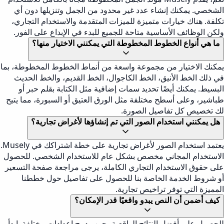
الشخصي. يمكنك إنشاء عدد غير محدود من الجمل وتنزيلها دون أي
تكلفة. هناك خيارات متميزة للميزات المتقدمة والاستخدام التجاري،
ولكن الوظائف الأساسية متاحة للجميع للبدء في الإبداع على الفور.
ما هي أنواع الخطوط المخطوطة التي يمكنني الاختيار منها؟
يمكنك الاختيار من مجموعة واسعة من أنماط الخطوط المخطوطة، بما
في ذلك الخط الأنيق، الخط الكاجوال، الخط القديم، والخط الحديث
البسيط. يمكنك أيضًا تحديد سمات إضافية مثل الكتابة بقلم حبر أو
طباشير، وعلى أسطح مختلفة مثل الورق العتيق أو السبورة، مما يتيح
لك تخصيص كل تفاصيل الصورة.
هل يمكنني استخدام الصور التي تم إنشاؤها لأغراض تجارية؟
يعتمد استخدام الصور لأغراض تجارية على خطة اشتراكك في Musely.
الاستخدام المجاني مخصص بشكل عام للاستخدام الشخصي. للحصول
على حقوق الاستخدام التجاري الكاملة، يرجى مراجعة صفحة التسعير
أو شروط الخدمة الخاصة بنا للحصول على تفاصيل حول خططنا
المميزة التي توفر تراخيص تجارية.
كيف أضمن أن النص يبدو واقعيًا قدر الإمكان؟
للحصول على أفضل النتائج الواقعية، جرب دمج إعدادات مختلفة. ابدأ