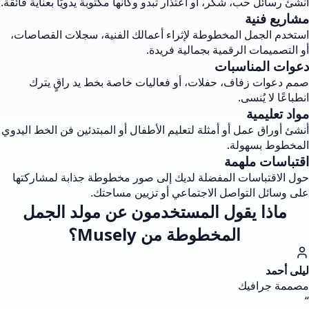
أنشئ رسائل حب، شكر، أو اعتذار تبدو وكأنها مكتوبة يدويًا بعناية فائقة.
مشاريع فنية
استخدم الجمل المخطوطة لإثراء أعمالك الفنية، سجلات القصاصات،
أو التصميمات الرقمية بجمالية فريدة.
دعوات المناسبات
صمم دعوات زفاف، حفلات، أو فعاليات خاصة بخط يد راقٍ يترك
انطباعًا لا يُنسى.
مواد تعليمية
أنشئ أوراق عمل أو أمثلة لتعليم الأطفال أو المبتدئين فن الخط اليدوي
المخطوط بسهولة.
اقتباسات ملهمة
حول الاقتباسات المفضلة لديك إلى صور مخطوطة جذابة لمشاركتها
على وسائل التواصل الاجتماعي أو تزيين مساحتك.
ماذا يقول المستخدمون عن مولد الجمل
المخطوطة من Musely؟
ليلى أحمد
مصممة جرافيك
“