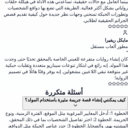
بينما أتعامل مع حالات حقيقية، تساعدني هذه الأداة في هيكلة حلقات
رواياتي بشكل أكثر فعالية. الطريقة التي تضع بها دوافع الشخصيات
وتطورات الحبكة تمنحني وجهات نظر جديدة حول كيفية تقديم قصص
الجرائم الحقيقية لطلابي.
مايكل ريفيرا
مطور ألعاب مستقل
“
كان إنشاء روايات متفرعة للعبتي الخاصة بالمحقق تحديًا حتى وجدت
هذا المولد. إنه رائع في ابتكار تنوعات سيناريو متعددة وتقلبات حبكية
غير متوقعة تبقي اللاعبين مشغولين. إنه يوفر وقتًا هائلًا في تصميم
الرواية!
أسئلة متكررة
كيف يمكنني إنشاء قصة جريمة مثيرة باستخدام المولد؟
الخطوة 1: أدخل المعايير المرغوبة مثل الموقع، الفترة الزمنية، ونوع
الجريمة. الخطوة 2: اختر تفاصيل الشخصيات بما في ذلك المحقق،
المشتبه بهم، والضحايا. الخطوة 3: حدد عناصر الحبكة مثل الدوافع،