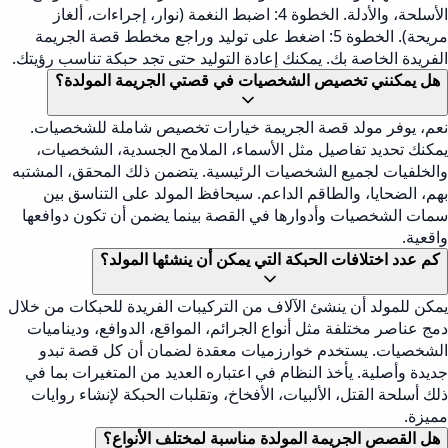
الأسلحة، والأدلة. الخطوة 4: اضبط النغمة (نوار، إجراءات، ألغاز
مريحة). الخطوة 5: اضغط على توليد وراجع مخطط قصة الجريمة
الفريدة الخاصة بك. يمكنك إعادة التوليد حتى تجد حبكة تناسب رؤيتك.
هل يمكنني تخصيص الشخصيات في قصتي الجريمة المولدة؟
نعم، يوفر مولد قصة الجريمة خيارات تخصيص شاملة للشخصيات.
يمكنك تحديد تفاصيل مثل الأسماء، الملامح الجسدية، الشخصيات،
والخلفيات لجميع الشخصيات الرئيسية. يتضمن ذلك المحقق، المشتبه
بهم، الضحايا، والطاقم الداعم. سيحافظ المولد على التناسق بين
سمات الشخصيات وأدوارها في القصة بينما يضمن أن تكون دوافعها
واقعية.
كم عدد اختلافات الحبكة التي يمكن أن ينشئها المولد؟
يمكن للمولد أن ينشئ الآلاف من التركيبات الفريدة للحبكات من خلال
دمج عناصر مختلفة مثل أنواع الجرائم، المواقع، الدوافع، وديناميات
الشخصيات. يستخدم خوارزميات معقدة لضمان أن كل قصة تبدو
جديدة وأصلية. يأخذ النظام في اعتباره العديد من المتغيرات بما في
ذلك أسلحة القتل، الألبيات، الأفخاخ، وتقلبات الحبكة لإنشاء روايات
مميزة.
هل القصص الجريمة المولدة مناسبة لمختلف الأنواع؟